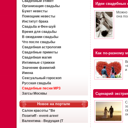
Свадебный этикет
Идеи свадебных 
Организация свадьбы
Букет невесты
Можно 
Помощник невесты
она по
Институт брака
Свадьба и Фен-шуй
Время для свадьбы
В ожидании свадьбы
Что после свадьбы
Свадебная астрология
Свадебные приметы
Как по-разному 
Свадебная магия
В
Интимные стрижки
«
Значение фамилий
и
Имена
Сексуальный гороскоп
Русская свадьба
Свадебные песни MP3
Загсы Москвы
Сценарий экстри
С
Новое на портале
з
с
Салон красоты "Ве
о
Позитиff - event-агент
Валентина - Ведущая (Т