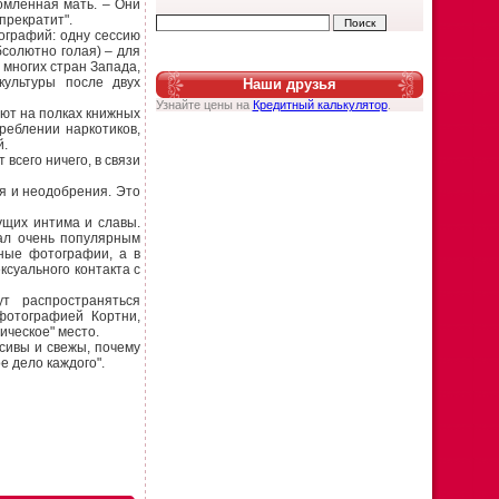
омлённая мать. – Они
прекратит".
тографий: одну сессию
бсолютно голая) – для
 многих стран Запада,
культуры после двух
Наши друзья
Узнайте цены на
Кредитный калькулятор
.
ют на полках книжных
реблении наркотиков,
й.
всего ничего, в связи
ия и неодобрения. Это
щих интима и славы.
тал очень популярным
ные фотографии, а в
ксуального контакта с
т распространяться
фотографией Кортни,
ическое" место.
сивы и свежы, почему
е дело каждого".