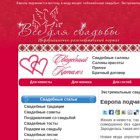
Европа подчиняется востоку, в моду входят «обнажённые свадьбы». Экстремаль
Свадебные салоны
Салоны красоты
Прочее
Брачный договор
Для невесты
Для жениха
Для гостей
Экстремальные сва
Свадебные статьи
Европа подчи
Свадебные традиции
Свадебные советы
Поздравления со свадьбой
Жених и невеста, так
Свадебные тосты
совершенно без одеж
Зародилась такая инт
Подарки на свадьбу
Свадебные песни
Новая мода упростил