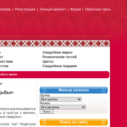
еклама
|
Регистрация
|
Личный кабинет
|
Форум
|
Обратная связь
о
Свадебное видео
ет
Развлечение гостей
шествие
Цветы
тства
Свадебные подарки
ба и закон
ы»
Фильтр каталога
дьбы»
Группа:
Регион:
Супруги расписываются
 и галстук у жениха.
ные свадьбы».
Поиск по сайту
тиле "ню". Родители