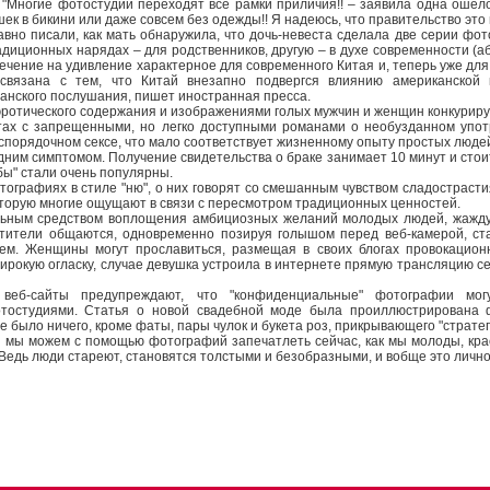
: "Многие фотостудии переходят все рамки приличия!! – заявила одна ошел
к в бикини или даже совсем без одежды!! Я надеюсь, что правительство это 
авно писали, как мать обнаружила, что дочь-невеста сделала две серии фо
радиционных нарядах – для родственников, другую – в духе современности (а
течение на удивление характерное для современного Китая и, теперь уже для
 связана с тем, что Китай внезапно подвергся влиянию американской 
анского послушания, пишет иностранная пресса.
эротического содержания и изображениями голых мужчин и женщин конкуриру
тах с запрещенными, но легко доступными романами о необузданном упот
спорядочном сексе, что мало соответствует жизненному опыту простых люде
ним симптомом. Получение свидетельства о браке занимает 10 минут и стоит 
бы" стали очень популярны.
тографиях в стиле "ню", о них говорят со смешанным чувством сладостраст
оторую многие ощущают в связи с пересмотром традиционных ценностей.
льным средством воплощения амбициозных желаний молодых людей, жажду
сетители общаются, одновременно позируя голышом перед веб-камерой, с
ем. Женщины могут прославиться, размещая в своих блогах провокацион
рокую огласку, случае девушка устроила в интернете прямую трансляцию се
веб-сайты предупреждают, что "конфиденциальные" фотографии могу
тостудиями. Статья о новой свадебной моде была проиллюстрирована 
е было ничего, кроме фаты, пары чулок и букета роз, прикрывающего "стратег
ли мы можем с помощью фотографий запечатлеть сейчас, как мы молоды, кра
 Ведь люди стареют, становятся толстыми и безобразными, и вобще это лично