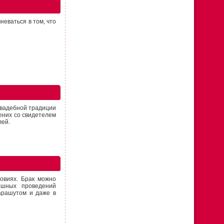
неваться в том, что
свадебной традиции
ених со свидетелем
лей.
ловиях. Брак можно
ешных проведений
арашутом и даже в