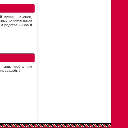
й принц, наконец,
бных колокольчиков
м родственников и
чтали, чтоб к ним
ень свадьбы?