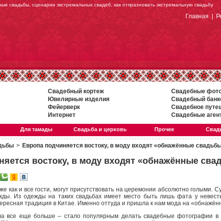
ные свадьбы, сценарии экстремальных свадеб, как отпразновать экстремальную свадьбу
Главная
|
Р
Свадебный кортеж
Свадебные фот
Ювелирные изделия
Свадебный банк
Фейерверк
Свадебное путе
Интернет
Свадебные аген
Для тамады
Свадьба и церковь
Прочее
Свадь
дьбы
>
Европа подчиняется востоку, в моду входят «обнажённые свадьб
няется востоку, в моду входят «обнажённые сва
 же как и все гости, могут присутствовать на церемонии абсолютно голыми. 
ды. Из одежды на таких свадьбах имеет место быть лишь фата у невесты
ересная традиция в Китае. Именно оттуда и пришла к нам мода на «обнажён
а все еще больше – стало популярным делать свадебные фотографии в с