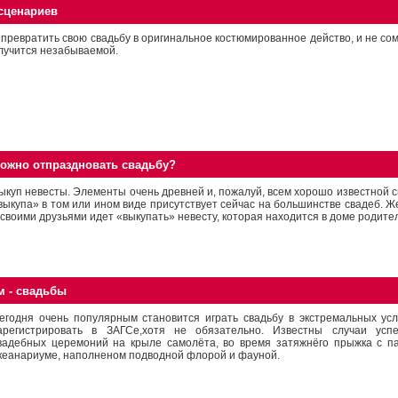
сценариев
превратить свою свадьбу в оригинальное костюмированное действо, и не сом
лучится незабываемой.
можно отпраздновать свадьбу?
ыкуп невесты. Элементы очень древней и, пожалуй, всем хорошо известной 
выкупа» в том или ином виде присутствует сейчас на большинстве свадеб. Ж
 своими друзьями идет «выкупать» невесту, которая находится в доме родите
м - свадьбы
егодня очень популярным становится играть свадьбу в экстремальных ус
арегистрировать в ЗАГСе,хотя не обязательно. Известны случаи усп
вадебных церемоний на крыле самолёта, во время затяжнёго прыжка с п
кеанариуме, наполненом подводной флорой и фауной.