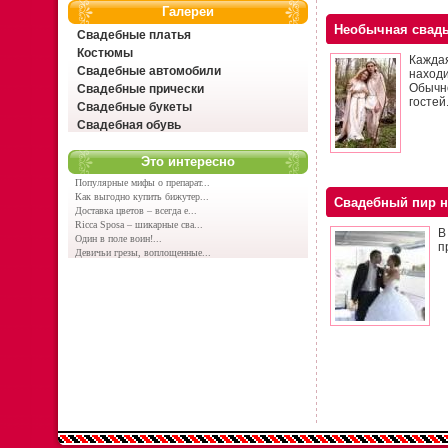
Галереи
Необычная свад
Свадебные платья
Костюмы
Кажда
Свадебные автомобили
наход
Обычн
Свадебные прически
гостей
Свадебные букеты
Свадебная обувь
Это интересно
Популярные мифы о препарат...
Как выгодно купить бижутер...
Свадебный пир н
Доставка цветов – всегда е...
Ricca Sposa – шикарные сва...
В
Один в поле воин!...
п
Девичьи грезы, воплощенные...