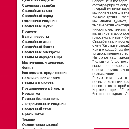
Цветы на свадьбе
невест не в восторге
фотографируют девуше
Сценарий свадьбы
В одной из газет нед
Свадебная кухня
как полагается – в т
Свадебный наряд
личного архива. Это 
Годовщина свадьбы
как многие думают,
тысячелетий конфуци
Свадебные шутки
Книжки с картинками 
Поцелуй
магазинов в аэропор
Выкуп невесты
гомосексуализме и бе
Свадьбы стали послед
Свадебные игры
с чем "быстрые свадь
Свадебный банкет
Как и о свадебных фо
Свадебные анекдоты
та двойственность, к
Свадьбы народов мира
Интернет стал идеа
"Голый чат", где по
Мальчишник и девичник
времяпрепровождени
Флирт
одном, получившем ши
Как сделать предложение
незнакомцем.
Радио компании и 
Семейная психология
нечистоплотными фо
Свадьба в Москве
невесты, на которой н
Поздравления к 8 марта
Кортни говорит: "Ес
Новый год
бы этого не сделать?
Первая брачная ночь
Экстремальные свадьбы
Свадебный стол
Брак и закон
Тамада
Оформление свадеб