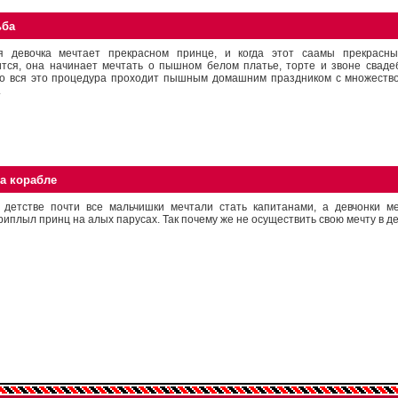
ьба
я девочка мечтает прекрасном принце, и когда этот саамы прекрасны
ится, она начинает мечтать о пышном белом платье, торте и звоне сваде
о вся это процедура проходит пышным домашним праздником с множество
.
а корабле
 детстве почти все мальчишки мечтали стать капитанами, а девчонки ме
риплыл принц на алых парусах. Так почему же не осуществить свою мечту в д