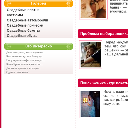
Галереи
принимать
банке», — 
Свадебные платья
мужичком.
Костюмы
Свадебные автомобили
Свадебные прически
Свадебные букеты
Проблема выбора жених
Свадебная обувь
Перед каждым
Это интересно
тем, что они
решений — это
Девичьи грезы, воплощенные...
наша дальней
Как выгодно купить бижутер...
Популярные мифы о препарат...
Ricca Sposa – шикарные сва...
Доставка цветов – всегда е...
Один в поле воин!...
Поиск жениха - где искат
Искать надо не
скопления мужч
так, как рыбак
воду сети.