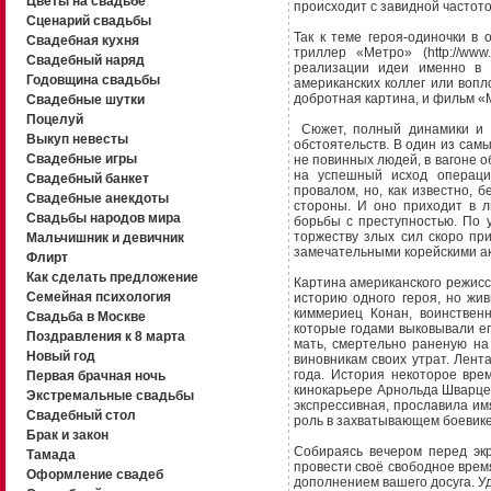
Цветы на свадьбе
происходит с завидной частото
Сценарий свадьбы
Так к теме героя-одиночки в
Свадебная кухня
триллер «Метро» (http://www
Свадебный наряд
реализации идеи именно в 
Годовщина свадьбы
американских коллег или вопло
добротная картина, и фильм «
Свадебные шутки
Поцелуй
Сюжет, полный динамики и в
Выкуп невесты
обстоятельств. В один из сам
Свадебные игры
не повинных людей, в вагоне о
на успешный исход операци
Свадебный банкет
провалом, но, как известно,
Свадебные анекдоты
стороны. И оно приходит в л
Свадьбы народов мира
борьбы с преступностью. По у
торжеству злых сил скоро при
Мальчишник и девичник
замечательными корейскими ак
Флирт
Как сделать предложение
Картина американского режиссё
Семейная психология
историю одного героя, но жи
киммериец Конан, воинственн
Свадьба в Москве
которые годами выковывали ег
Поздравления к 8 марта
мать, смертельно раненую на
Новый год
виновникам своих утрат. Лент
года. История некоторое вр
Первая брачная ночь
кинокарьере Арнольда Шварце
Экстремальные свадьбы
экспрессивная, прославила и
Свадебный стол
роль в захватывающем боевике,
Брак и закон
Собираясь вечером перед эк
Тамада
провести своё свободное время
Оформление свадеб
дополнением вашего досуга. У