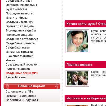
Свадебный этикет
Организация свадьбы
Букет невесты
Помощник невесты
Институт брака
Свадьба и Фен-шуй
Хотите найти мужа? Стре
Время для свадьбы
В ожидании свадьбы
Пути Госп
ошибся дв
Что после свадьбы
супругу т
Свадебная астрология
чувств дев
Свадебные приметы
Свадебная магия
Интимные стрижки
Значение фамилий
Имена
Сексуальный гороскоп
Памятка невесте
Русская свадьба
Осень – се
Свадебные песни MP3
мелкие ил
Загсы Москвы
Новое на портале
Салон красоты "Ве
Позитиff - event-агент
Инстинкты в выборе жен
Валентина - Ведущая (Т
Выбор бра