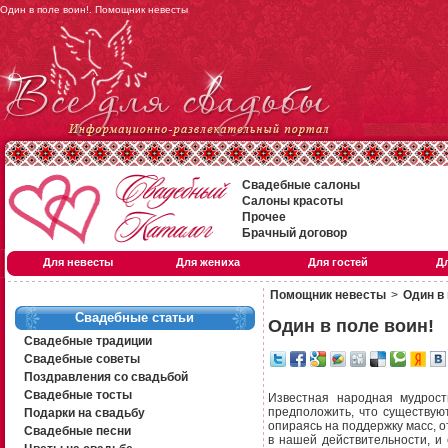
Один в поле воин!. Помощник невесты
Свадебные салоны
Салоны красоты
Прочее
Брачный договор
Для невесты
Для жениха
Для гостей
Д
Помощник невесты
>
Один в 
Свадебные статьи
Один в поле воин!
Свадебные традиции
Свадебные советы
Поздравления со свадьбой
Свадебные тосты
Известная народная мудрост
предположить, что существую
Подарки на свадьбу
опираясь на поддержку масс, 
Свадебные песни
в нашей действительности, и