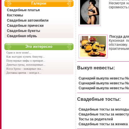
Галереи
Несмотря на
скромность 
Свадебные платья
Костюмы
Свадебные автомобили
Свадебные прически
Свадебные букеты
Свадебная обувь
Посуда для
Кухонная п
обстановку
Это интересно
практичными
Один в поле воин!...
Как выгодно купить бижутер...
Популярные мифы о препарат...
Девичьи грезы, воплощенные...
Выкуп невесты:
Ricca Sposa – шикарные сва...
Доставка цветов – всегда е...
Сценарий выкупа невесты №1
Сценарий выкупа невесты №
Сценарий выкупа невесты №
Свадебные тосты:
Свадебные тосты за молод
Свадебные тосты за невесту
Тосты за родителей
Свадебные тосты за жениха