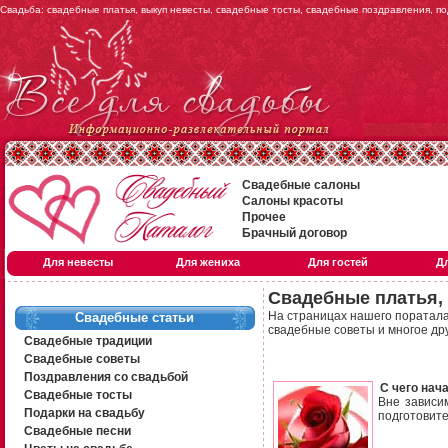
Свадьба: свадебные платья, выкуп невесты, свадебные тосты, свадебные поздравления, по
Свадебные салоны
Салоны красоты
Прочее
Брачный договор
Для невесты
Для жениха
Для гостей
Д
Свадебные платья,
На страницах нашего поратал
Свадебные статьи
свадебные советы
и многое дру
Свадебные традиции
Свадебные советы
Поздравления со свадьбой
С чего нач
Свадебные тосты
Вне зависи
Подарки на свадьбу
подготовите
Свадебные песни