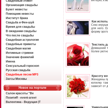
интерес к мо
Свадебный этикет
Организация свадьбы
Букет невесты
Помощник невесты
Институт брака
Как исполь
Свадьба и Фен-шуй
Секс-игрушк
Время для свадьбы
для него. 
В ожидании свадьбы
форму эрот
Что после свадьбы
Свадебная астрология
Свадебные приметы
Текстиль д
Домашний те
Свадебная магия
более уютн
Интимные стрижки
Значение фамилий
Имена
Сексуальный гороскоп
Русская свадьба
Свадебные песни MP3
Красоту ж
Загсы Москвы
Женщины при
копилку та
зависит от 
Новое на портале
Салон красоты "Ве
Позитиff - event-агент
Валентина - Ведущая (Т
Уникальное