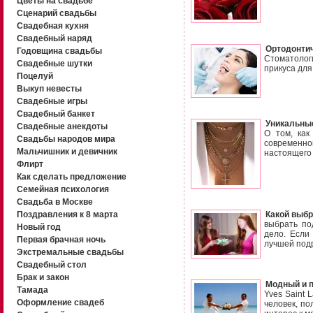
Цветы на свадьбе
Сценарий свадьбы
Свадебная кухня
Свадебный наряд
Ортодонтич
Годовщина свадьбы
Стоматолог
Свадебные шутки
прикуса для
Поцелуй
Выкуп невесты
Свадебные игры
Свадебный банкет
Уникальны
Свадебные анекдоты
О том, как
Свадьбы народов мира
современно
Мальчишник и девичник
настоящего
Флирт
Как сделать предложение
Семейная психология
Свадьба в Москве
Поздравления к 8 марта
Какой выбр
выбрать по
Новый год
дело. Если
Первая брачная ночь
лучшей подр
Экстремальные свадьбы
Свадебный стол
Брак и закон
Модный и п
Тамада
Yves Saint 
Оформление свадеб
человек, п