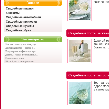
сожаление
Галереи
Свадебные платья
Костюмы
Свадебные автомобили
Свадебные прически
Свадебные букеты
Свадебная обувь
Свадебные тосты за жен
Это интересно
Дорогой м
так же, ка
Как выгодно купить бижутер...
бокал за т
Доставка цветов – всегда е...
Популярные мифы о препарат...
Девичьи грезы, воплощенные...
Один в поле воин!...
Ricca Sposa – шикарные сва...
Свадебные тосты за гост
Тост за го
адрес мое
а самое гл