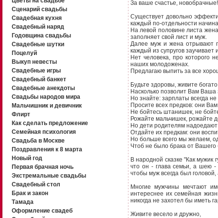
Цветы на свадьбе
За ваше счастье, новобрачные!
Сценарий свадьбы
Существует довольно эффектив
Свадебная кухня
каждый по-отдельности начина
Свадебный наряд
На левой половине листа жена п
Годовщина свадьбы
заполняет свой лист и муж.
Далее муж и жена отрывают п
Свадебные шутки
каждый из супругов заучивает 
Поцелуй
Нет человека, про которого н
Выкуп невесты
наших молодоженах.
Свадебные игры
Предлагаю выпить за все хорош
Свадебный банкет
Будьте здоровы, живите богато
Свадебные анекдоты
Насколько позволит Вам Ваша 
Свадьбы народов мира
Но знайте: зарплаты всегда не 
Просите всех предков: они Вам
Мальчишник и девичник
Не бойтесь штанишек, не бойт
Флирт
Рожайте мальчишек, рожайте д
Как сделать предложение
Но дети родителям надоедают 
Семейная психология
Отдайте их предкам: они воспи
Но больше всего мы желаем, о
Свадьба в Москве
Чтоб не было брака от Вашего 
Поздравления к 8 марта
Новый год
В народной сказке "Как мужик г
что он - глава семьи, а шею 
Первая брачная ночь
чтобы муж всегда был головой, 
Экстремальные свадьбы
Свадебный стол
Многие мужчины мечтают име
Брак и закон
интереснее их семейная жизн
никогда не захотел бы иметь га
Тамада
Оформление свадеб
Живите весело и дружно,