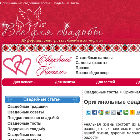
Оригинальные свадебные тосты.. Свадебные тосты
Свадебные салоны
Салоны красоты
Прочее
Брачный договор
Для невесты
Для жениха
Для гостей
Д
Свадебные тосты
>
Оригина
Свадебные статьи
Оригинальные свад
Свадебные традиции
Свадебные советы
Поздравления со свадьбой
Свадебные тосты
Реальная жизнь состоит из м
разноцветных - светлых и пасм
Подарки на свадьбу
вашей жизни, дорогие молодо
Свадебные песни
радости.