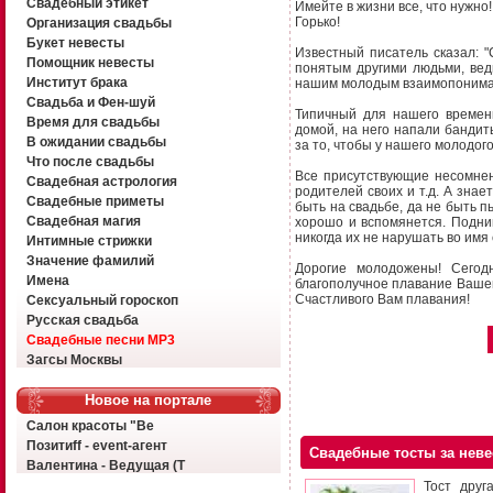
Свадебный этикет
Имейте в жизни все, что нужно!
Горько!
Организация свадьбы
Букет невесты
Известный писатель сказал: "
Помощник невесты
понятым другими людьми, вед
Институт брака
нашим молодым взаимопонимани
Свадьба и Фен-шуй
Типичный для нашего времен
Время для свадьбы
домой, на него напали бандит
В ожидании свадьбы
за то, чтобы у нашего молодого
Что после свадьбы
Все присутствующие несомнен
Свадебная астрология
родителей своих и т.д. А знае
Свадебные приметы
быть на свадьбе, да не быть п
Свадебная магия
хорошо и вспомянется. Подни
никогда их не нарушать во имя
Интимные стрижки
Значение фамилий
Дорогие молодожены! Сегод
Имена
благополучное плавание Вашег
Счастливого Вам плавания!
Сексуальный гороскоп
Русская свадьба
Свадебные песни MP3
Загсы Москвы
Новое на портале
Салон красоты "Ве
Позитиff - event-агент
Свадебные тосты за неве
Валентина - Ведущая (Т
Тост друг