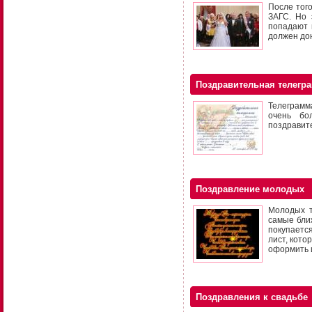
После того
ЗАГС. Но 
попадают 
должен дон
Поздравительная телегр
Телеграмма
очень бо
поздравит
Поздравление молодых
Молодых т
самые бли
покупаетс
лист, кото
оформить 
Поздравления к свадьбе