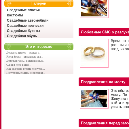
Галереи
Свадебные платья
Костюмы
Свадебные автомобили
Свадебные прически
Свадебные букеты
Любовные СМС о разлук
Свадебная обувь
Время от 
разным инт
Это интересно
поздних ча
Доставка цветов – всегда е...
Ricca Sposa – шикарные сва...
Девичьи грезы, воплощенные...
Один в поле воин!...
Как выгодно купить бижутер...
Популярные мифы о препарат...
Поздравления на мосту
Это обыгра
мосту. По
Женушка т
выйти и д
узнать сво
Поздравления перед заг