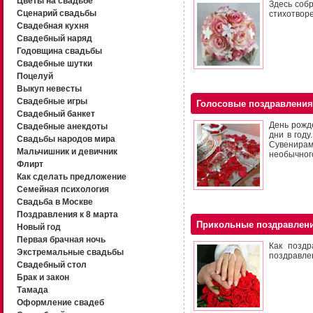
Цветы на свадьбе
Здесь соб
Сценарий свадьбы
стихотвор
Свадебная кухня
Свадебный наряд
Годовщина свадьбы
Свадебные шутки
Поцелуй
Выкуп невесты
Свадебные игры
Голосовые поздравления
Свадебный банкет
День рожде
Свадебные анекдоты
дни в год
Свадьбы народов мира
Сувенирам
Мальчишник и девичник
необычного
Флирт
Как сделать предложение
Семейная психология
Свадьба в Москве
Поздравления к 8 марта
Прикольные поздравлен
Новый год
Первая брачная ночь
Как поздр
Экстремальные свадьбы
поздравле
Свадебный стол
Брак и закон
Тамада
Оформление свадеб