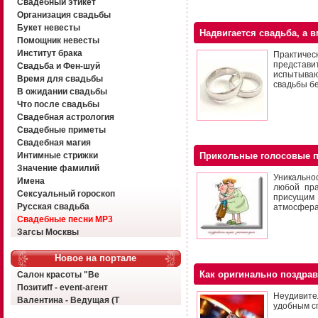
Свадебный этикет
Организация свадьбы
Букет невесты
Надвигается свадьба, а в
Помощник невесты
Институт брака
Практическ
представ
Свадьба и Фен-шуй
испытываю
Время для свадьбы
свадьбы бе
В ожидании свадьбы
Что после свадьбы
Свадебная астрология
Свадебные приметы
Свадебная магия
Интимные стрижки
Прикольные голосовые 
Значение фамилий
Уникальнос
Имена
любой пра
Сексуальный гороскоп
присущим
Русская свадьба
атмосфера
Свадебные песни MP3
Загсы Москвы
Новое на портале
Как оригинально поздрав
Салон красоты "Ве
Позитиff - event-агент
Неудивите
Валентина - Ведущая (Т
удобным с