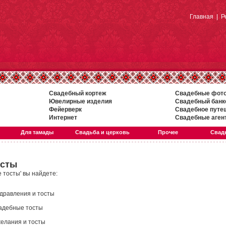
Главная
|
Р
Свадебный кортеж
Свадебные фот
Ювелирные изделия
Свадебный банк
Фейерверк
Свадебное путе
Интернет
Свадебные аген
Для тамады
Свадьба и церковь
Прочее
Свадь
осты
 тосты' вы найдете:
дравления и тосты
адебные тосты
елания и тосты