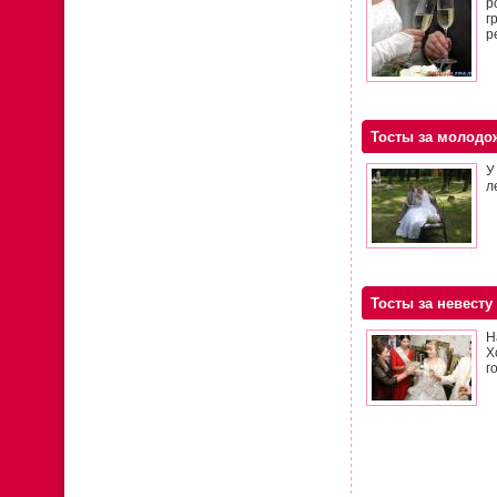
р
г
р
Тосты за молодо
У
л
Тосты за невесту
Н
Х
г