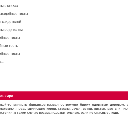
ты в стихах
свадебные тосты
т свидетелей
ты родителям
ебные тосты
бные тосты
ебные тосты
...
банкира
акой-то министр финансов назвал остроумно биржу ядовитым деревом; о
иржевики, представляющие корни, стволы, сучья, ветви, листья, цветы и пл
астения, в таком случае весьма подозрительные, если не опасные люди.