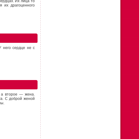
ердцах. Их лица то
я их драгоценного
У него сердце не с
, а второе — жена.
га. С доброй женой
ны.