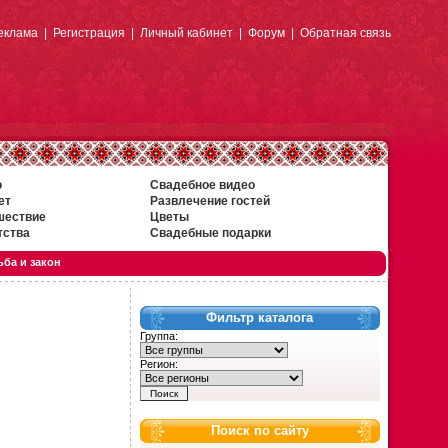
еклама
|
Регистрация
|
Личный кабинет
|
Форум
|
Обратная связь
о
Свадебное видео
ет
Развлечение гостей
шествие
Цветы
тства
Свадебные подарки
ба и закон
Фильтр каталога
Группа:
Регион:
Поиск по сайту