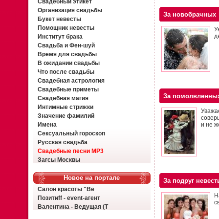
Свадебный этикет
Организация свадьбы
За новобрачных
Букет невесты
Помощник невесты
У
д
Институт брака
Свадьба и Фен-шуй
Время для свадьбы
В ожидании свадьбы
Что после свадьбы
Свадебная астрология
Свадебные приметы
За помолвленны
Свадебная магия
Интимные стрижки
Уважа
Значение фамилий
соверш
Имена
и не ж
Сексуальный гороскоп
Русская свадьба
Свадебные песни MP3
Загсы Москвы
Новое на портале
За подруг невест
Салон красоты "Ве
Н
Позитиff - event-агент
с
Валентина - Ведущая (Т