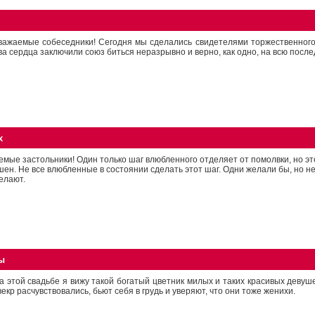
важаемые собеседники! Сегодня мы сделались свидетелями торжественного и
ва сердца заключили союз биться неразрывно и верно, как одно, на всю посл
х
емые застольники! Один только шаг влюбленного отделяет от помолвки, но э
ен. Не все влюбленные в состоянии сделать этот шаг. Одни желали бы, но не 
елают.
ы
а этой свадьбе я вижу такой богатый цветник милых и таких красивых девуше
векр расчувствовались, бьют себя в грудь и уверяют, что они тоже женихи.