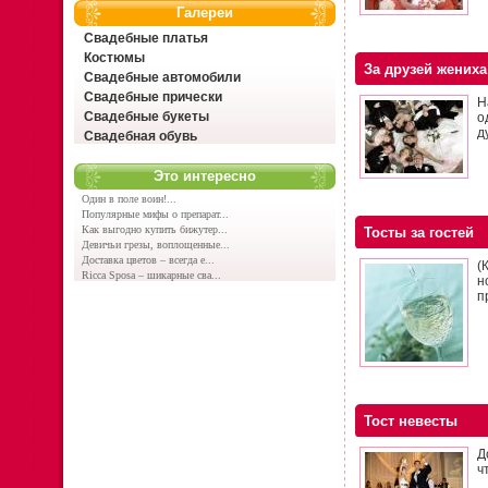
Галереи
Свадебные платья
Костюмы
За друзей жениха
Свадебные автомобили
Свадебные прически
Н
Свадебные букеты
о
д
Свадебная обувь
Это интересно
Один в поле воин!...
Популярные мифы о препарат...
Как выгодно купить бижутер...
Тосты за гостей
Девичьи грезы, воплощенные...
Доставка цветов – всегда е...
(
Ricca Sposa – шикарные сва...
н
п
Тост невесты
Д
ч