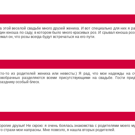
а этой веселой свадьбе много друзей жениха. И вот специально для них я р
дин юноша по саду, в котором было много красивых роз. И срывал юноша роз
умал он, что розы всегда будут встречаться на его пути.
Кто-то из родителей жениха или невесты.) Я рад, что мои надежды на с
овобрачных разделяются всеми присутствующими на свадьбе. Гости при
разднику особый блеск.
орогие друзья! Не скрою: я очень боялась знакомства с родителями моего муж
то страхи мои напрасны. Мне повезло, я нашла вторых родителей.