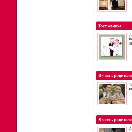
Тост жениха
Д
и
д
В честь родителе
Т
п
В честь родител
Д