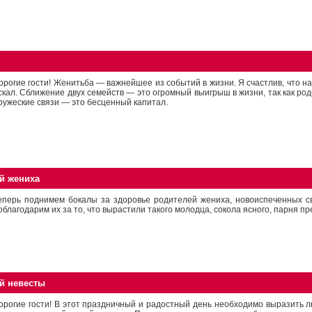
орогие гости! Женитьба — важнейшее из событий в жизни. Я счастлив, что н
скал. Сближение двух семейств — это огромный выигрыш в жизни, так как ро
ружеские связи — это бесценный капитал.
й жениха
еперь поднимем бокалы за здоровье родителей жениха, новоиспеченных св
облагодарим их за то, что вырастили такого молодца, сокола ясного, парня пр
ей невесты
орогие гости! В этот праздничный и радостный день необходимо выразить л