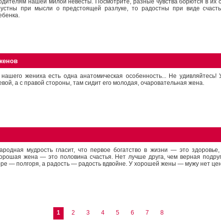
одителям нашей милой невесты. Посмотрите, разные чувства борются в их с
рустны при мысли о предстоящей разлуке, то радостны при виде счасть
ебенка.
женов
 нашего жениха есть одна анатомическая особенность... Не удивляйтесь! 
евой, а с правой стороны, там сидит его молодая, очаровательная жена.
ародная мудрость гласит, что первое богатство в жизни — это здоровье
орошая жена — это половина счастья. Нет лучше друга, чем верная подру
оре — полгоря, а радость — радость вдвойне. У хорошей жены — мужу нет це
1
2
3
4
5
6
7
8