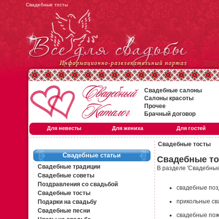
Свадебные тосты
Свадебные салоны
Салоны красоты
Прочее
Брачный договор
Для невесты
Для жениха
Для гостей
Свадебные тосты
Свадебные статьи
Свадебные т
Свадебные традиции
В разделе 'Свадебные
Свадебные советы
Поздравления со свадьбой
свадебные поз
Свадебные тосты
прикольные св
Подарки на свадьбу
Свадебные песни
свадебные пож