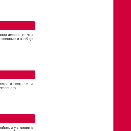
ашел именно то, что
дственные и вообще
екра и свекрови, и
екрасного.
юбовь и уважение к