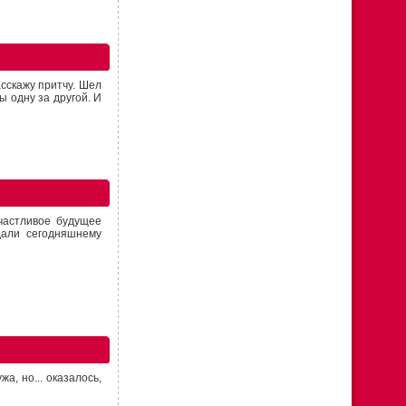
асскажу притчу. Шел
ы одну за другой. И
частливое будущее
дали сегодняшнему
а, но... оказалось,