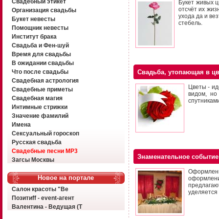
Свадебный этикет
Букет живых ц
отсчёт их жиз
Организация свадьбы
ухода да и ве
Букет невесты
стебель.
Помощник невесты
Институт брака
Свадьба и Фен-шуй
Время для свадьбы
В ожидании свадьбы
Что после свадьбы
Свадьба, утопающая в цв
Свадебная астрология
Цветы - и
Свадебные приметы
видом, но
Свадебная магия
спутниками
Интимные стрижки
Значение фамилий
Имена
Сексуальный гороскоп
Русская свадьба
Свадебные песни MP3
Знаменательное событие
Загсы Москвы
Оформлени
Новое на портале
оформлени
предлагаю
Салон красоты "Ве
уделяется
Позитиff - event-агент
Валентина - Ведущая (Т