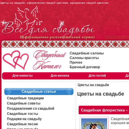
Цветы на свадьбе, оформление свадеб цветами, украшение свадеб цвеатми
Свадебные салоны
Салоны красоты
Прочее
Брачный договор
Для невесты
Для жениха
Для гостей
Д
Цветы на свадьбе
Свадебные статьи
Цветы на свадьбе
Свадебные традиции
Свадебные советы
Поздравления со свадьбой
Свадебная флористика –
Свадебные тосты
Подарки на свадьбу
Свадебная
хорошее в
Свадебные песни