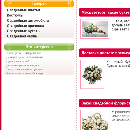
Галереи
Свадебные платья
Мосцветторг: какие буке
Костюмы
Свадебные автомобили
О том, чт
догадывае
Свадебные прически
скрывает с
Свадебные букеты
Свадебная обувь
Это интересно
Доставка цветов: преиму
Ricca Sposa – шикарные сва...
Девичьи грезы, воплощенные...
Один в поле воин!...
Красивый бук
Доставка цветов – всегда е...
Сделать такой
Популярные мифы о препарат...
Как выгодно купить бижутер...
Заказ свадебной флорист
Украшения 
композици
изысканнос