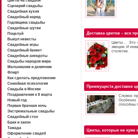
Цветы на свадьбе
Сценарий свадьбы
Свадебная кухня
Свадебный наряд
Годовщина свадьбы
Свадебные шутки
Доставка цветов – все п
Поцелуй
Выкуп невесты
Цветы… Это с
Свадебные игры
эмоции. И нева
Свадебный банкет
столетие.
Свадебные анекдоты
Свадьбы народов мира
Мальчишник и девичник
Флирт
Как сделать предложение
Семейная психология
Преимущеста доставки цв
Свадьба в Москве
Поздравления к 8 марта
Сложно пр
Новый год
Особенно 
способны п
Первая брачная ночь
Экстремальные свадьбы
Свадебный стол
Брак и закон
Тамада
Цветы, которые не хуже
Оформление свадеб