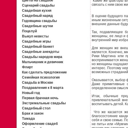
Цветы на свадьбе
Какие же факторы вли
связать с ним свою ж
Сценарий свадьбы
Свадебная кухня
Свадебный наряд
В оценке будущего пар
иным жизненным ситу
Годовщина свадьбы
внешние данные будуще
Свадебные шутки
Поцелуй
Так, подавляющее б
женщины, ее лицо и ф
Выкуп невесты
внутренний мир избра
Свадебные игры
Свадебный банкет
Для женщин же внешн
Свадебные анекдоты
является. Конечно, м
Рики Мартина или п
Свадьбы народов мира
воспринимается женщин
Мальчишник и девичник
но женщины ощущают, 
Флирт
интерес. Поэтому нер
возможных страданий
Как сделать предложение
Семейная психология
Оказывается, выбор ф
Свадьба в Москве
Даже примитивные с
Поздравления к 8 марта
определенном смысле
Новый год
Итак, обычные пре
Первая брачная ночь
привлекательной вне
Экстремальные свадьбы
воспитывать детей. К
Свадебный стол
Что же касается же
Брак и закон
благосостояние канд
Тамада
себя и свою семью. П
Оформление свадеб
не пить» или «Мужчи