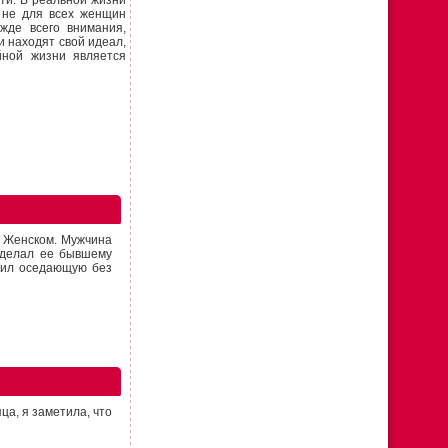
ти. В реальной жизни
 не для всех женщин
жде всего внимания,
и находят свой идеал,
йной жизни является
. Женском. Мужчина
 делал ее бывшему
тил оседающую без
ца, я заметила, что