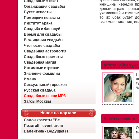
красивыми словами, к
Свадебный этикет
женщины нередко пр
Организация свадьбы
деньги играют реша
Букет невесты
ухаживаний и комплим
то их брак будет д
Помощник невесты
взаимопонимание, ина
Институт брака
Свадьба и Фен-шуй
Время для свадьбы
В ожидании свадьбы
Что после свадьбы
Свадебная астрология
Свадебные приметы
Свадебная магия
Хотите найти мужа
Интимные стрижки
Значение фамилий
П
о
Имена
с
Сексуальный гороскоп
ч
Русская свадьба
Свадебные песни MP3
Загсы Москвы
Новое на портале
Памятка невесте
Салон красоты "Ве
Позитиff - event-агент
О
Валентина - Ведущая (Т
м