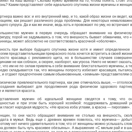
яют на наш выбор? Сколько нужно времени на то, чтобы понять: стоит этот
изнь? Каким представляют себе идеального спутника жизни мужчины и женщ
тнера важно все: и его внутренний мир, и то, какой образ жизни он ведет, к
ациям, как решает различного рода проблемы. Для некоторых немаловажн
го супруга. Да и как же иначе, ведь хоть и провожают по уму, но встречают в
ольшинство мужчин в первую очередь обращает внимание на физическу
игуру, порой не задумываясь о том, что внешность бывает обманчива, что 
нницы, может абсолютно не соответствовать красочной «оболочке».
ость при выборе будущего спутника жизни хотя и имеет определенное з
ногим представительницам прекрасного пола хочется встретить в своей жизни
росто красавца с рекламного щита, но в большинстве случаев совершен
ами не как соблазн, а скорее, наоборот, как угроза. Никто не может сказать
что им не по силам привлечь к себе внимание блистательного мужчины, а т
едко складывается так, что женщины попросту избегают красавцев, пытаясь
, и отдают предпочтение самым обыкновенным, «земным» представителям си
изически привлекательного партнера, как уже отмечалось выше, — отголоск
оздания выбирают для продолжения рода физически здорового партнер
 и является красота.
дставления мужчин об идеальной женщине сводятся к тому, что о
шностью и при этом быть хорошей хозяйкой: поддерживать домашний уют
ак гласит народная мудрость: «Не красна изба углами, а красна — пирогами».
нщин, то они часто обращают внимание не столько на внешность, скол
идата в мужья. Ведь еще с древних времен повелось, что мужчина— добы
оэтому нет ничего удивительного в том, что от женщины можно услышать слова
на должен быть чуть красивее обезьяны». А выражение «С милым рай и в ш