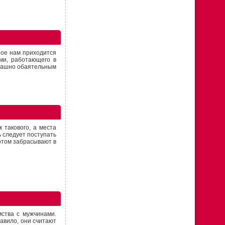
рое нам приходится
ми, работающего в
трашно обаятельным
к такового, а места
ь следует поступать
потом забрасывают в
ства с мужчинами.
авило, они считают