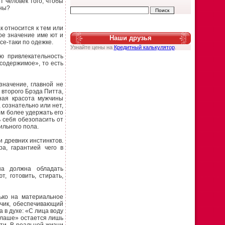
 человек того, чтобы
ины?
ак относится к тем или
ое значение име ют и
Наши друзья
се-таки по одежке.
Узнайте цены на
Кредитный калькулятор
.
ю привлекательность
«содержимое», то есть
начение, главной не
 второго Брэда Питта,
ная красота мужчины
, сознательно или нет,
ем более удержать его
 себя обезопасить от
льного пола.
и древних инстинктов.
а, гарантией чего в
на должна обладать
, готовить, стирать,
ько на материальное
тчик, обеспечивающий
 в духе: «С лица воду
алаше» остается лишь