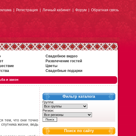
еклама
|
Регистрация
|
Личный кабинет
|
Форум
|
Обратная связь
о
Свадебное видео
ет
Развлечение гостей
шествие
Цветы
тства
Свадебные подарки
ба и закон
Фильтр каталога
Группа:
Регион:
я тем, что они точно
 спутника жизни, ведь
Поиск по сайту