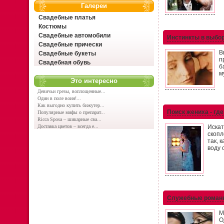
Галереи
Свадебные платья
Костюмы
Свадебные автомобили
Инстинкты в выбо
Свадебные прически
В
Свадебные букеты
п
Свадебная обувь
б
м
Это интересно
Девичьи грезы, воплощенные...
Один в поле воин!...
Как выгодно купить бижутер...
Поиск жениха - где
Популярные мифы о препарат...
Ricca Sposa – шикарные сва...
Доставка цветов – всегда е...
Искат
скопл
так, 
воду 
Служебные романы
М
О