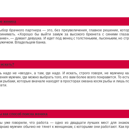
ре жениха
ыбор брачного партнера — это, без преувеличения, главное решение, кото
ринимать. «Хорошо бы выйти замуж за высокого брюнета с синими глаза
анке», — думает девушка. И идет под венец с толстеньким, лысеньким, но с
ужичком. Владельцем банка.
 искать?
ь надо не «везде», а там, где надо. И искать, строго говоря, не мужчину ка
ения мужчин, где можно выбрать того, кто вам более всего понравится. То ест
как рыбаки, которые вначале находят в просторах океана косяк рыбы и лишь 
сети.
 как способ поиска жениха
ы уже говорили, что работа — одно из двадцати лучших мест для знаком
днако мужчин обычно не тянет к женщинам, с которыми они работают. Как пр