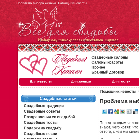
Проблема выбора жениха. Помощник невесты
Свадебные салоны
Салоны красоты
Прочее
Брачный договор
Для невесты
Для жениха
Для гостей
Помощник невесты
Свадебные статьи
Проблема вы
Свадебные традиции
Свадебные советы
Поздравления со свадьбой
Свадебные тосты
Перед каждым челове
знают, чего хотят, ч
Подарки на свадьбу
оттого, с кем мы свя
Свадебные песни