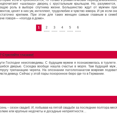
оторые если и произносятся, то только в романтический период влюбленнос
едпочитают «шалашу» дворец с хрустальным крыльцом. Но, разумеется,
ющую роль в выборе спутника жизни. Большинство ждут от мужчин пре
ентов, ценят в них ум, интеллект, трудолюбие и чувство юмора. И уж если он
остаточно крепким. При этом для таких женщин самым главным в семе
че говоря— «погода в доме».
1
2
3
4
5
6
? Стреляйте глазами!
ути Господни неисповедимы. С будущим мужем я познакомилась в туалете
шибся дверью. Соседка вообще нашла счастье в морге. Там будущий муж
упругу трепанацию черепа. На опознании патологоанатом вовремя подхва
увств девицу. Сейчас у этой пары похоронное бюро где-то в Германии.
сень – сезон свадеб. И, побывав на пятой свадьбе за последние полтора меся
елкие или крупные недочеты и досадные неприятности…