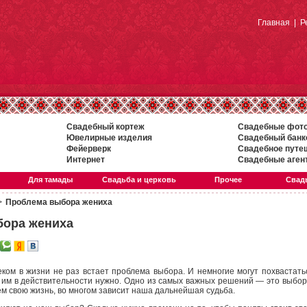
Главная
|
Р
Свадебный кортеж
Свадебные фот
Ювелирные изделия
Свадебный банк
Фейерверк
Свадебное путе
Интернет
Свадебные аген
Для тамады
Свадьба и церковь
Прочее
Свадь
>
Проблема выбора жениха
бора жениха
ком в жизни не раз встает проблема выбора. И немногие могут похвастатьс
то им в действительности нужно. Одно из самых важных решений — это выбор
жем свою жизнь, во многом зависит наша дальнейшая судьба.