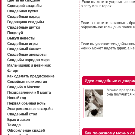
Цветы на свадьбе
Если вы хотите устроить неорд
Сценарий свадьбы
в лесу или в горах.
Свадебная кухня
Свадебный наряд
Годовщина свадьбы
Если вы хотите заключить бр
обручальное кольцо на палец 
Свадебные шутки
Поцелуй
Выкуп невесты
Свадебные игры
Если вы увлекаетесь дайвинго
жених может надеть фрак, а не
Свадебный банкет
Свадебные анекдоты
Свадьбы народов мира
Мальчишник и девичник
Флирт
Как сделать предложение
Идеи свадебных сценари
Семейная психология
Свадьба в Москве
Можно превратит
Поздравления к 8 марта
она получится 
Новый год
Первая брачная ночь
Экстремальные свадьбы
Свадебный стол
Брак и закон
Тамада
Оформление свадеб
Как по-разному можно от