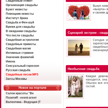
Свадебный этикет
Организация свадьбы
Выкуп нев
«выкупа» в
Букет невесты
и своими д
Помощник невесты
Институт брака
Свадьба и Фен-шуй
Время для свадьбы
В ожидании свадьбы
Сценарий экстрим - сва
Что после свадьбы
Свадебная астрология
Сегодня о
зарегист
Свадебные приметы
свадебных
Свадебная магия
океанариу
Интимные стрижки
Значение фамилий
Имена
Сексуальный гороскоп
Необычная свадьба
Русская свадьба
Свадебные песни MP3
Каждая девочк
Загсы Москвы
находится, она
Обычно вся эт
гостей.
Новое на портале
Салон красоты "Ве
Позитиff - event-агент
Валентина - Ведущая (Т