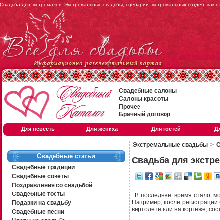
Свадьба для экстремалов. Экстремальные свадьбы, сценарии экстремальных свадеб, как о
Свадебные салоны
Салоны красоты
Прочее
Брачный договор
Для невесты
Для жениха
Для гостей
Д
Экстремальные свадьбы
>
С
Свадебные статьи
Свадьба для экстр
Свадебные традиции
Свадебные советы
Поздравления со свадьбой
Свадебные тосты
В последнее время стало мод
Например, после регистрации 
Подарки на свадьбу
вертолете или на кортеже, со
Свадебные песни