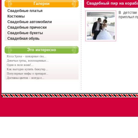
Свадебный пир на кораб
Галереи
Свадебные платья
В детстве
Костюмы
приплыл пр
Свадебные автомобили
Свадебные прически
Свадебные букеты
Свадебная обувь
Это интересно
Ricca Sposa – шикарные сва...
Девичьи грезы, воплощенные...
Один в поле воин!...
Как выгодно купить бижутер...
Популярные мифы о препарат...
Доставка цветов – всегда е...