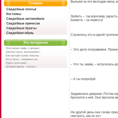
Выпьем за его молодую жену, к
Галереи
Свадебные платья
Костюмы
Любить – так королеву, украст
Свадебные автомобили
банкета – за невесту!
Свадебные прически
Свадебные букеты
Свадебная обувь
Случилось это в одной тропиче
Это интересно
Популярные мифы о препарат...
– Это дело поправимое. Принес
Девичьи грезы, воплощенные...
Как выгодно купить бижутер...
Ricca Sposa – шикарные сва...
Один в поле воин!...
– Что ты, мама, – испугалась до
Доставка цветов – всегда е...
– А ты попробуй.
Задумалась девушка. Потом зар
бросился к ней. Она бросила м
На другой день она снова приш
смотреть, как он ест.