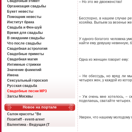
Свадебный этикет
– Но это же двоеженство!
Организация свадьбы
Букет невесты
Помощник невесты
Бесспорно, в нашем случае ре
Институт брака
хозяйка. Выпьем за везенье же
Свадьба и Фен-шуй
Время для свадьбы
В ожидании свадьбы
У одного богатого человека ум
найти ему девушку невинную, б
Что после свадьбы
Свадебная астрология
Свадебные приметы
Свадебная магия
Одна из женщин говорит ему:
Интимные стрижки
Значение фамилий
Имена
– Не обессудь, но вряд ли м
четырех жен, у каждой из котор
Сексуальный гороскоп
Русская свадьба
Свадебные песни MP3
Загсы Москвы
– Уж очень мне хотелось, – с
поделаешь, сватайте четырех. 
Новое на портале
Салон красоты "Ве
Уверен, что нашему молодому 
Позитиff - event-агент
Валентина - Ведущая (Т