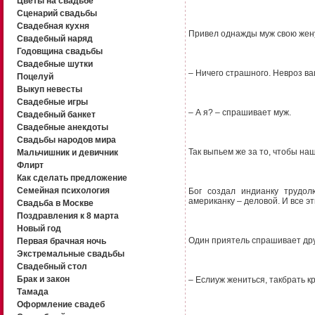
Цветы на свадьбе
Сценарий свадьбы
Свадебная кухня
Привел однажды муж свою женук
Свадебный наряд
Годовщина свадьбы
Свадебные шутки
– Ничего страшного. Невроз ва
Поцелуй
Выкуп невесты
Свадебные игры
– А я? – спрашивает муж.
Свадебный банкет
Свадебные анекдоты
Свадьбы народов мира
Так выпьем же за то, чтобы наш
Мальчишник и девичник
Флирт
Как сделать предложение
Семейная психология
Бог создал индианку трудол
американку – деловой. И все э
Свадьба в Москве
Поздравления к 8 марта
Новый год
Один приятель спрашивает друг
Первая брачная ночь
Экстремальные свадьбы
Свадебный стол
Брак и закон
– Еслиуж жениться, такбрать к
Тамада
Оформление свадеб