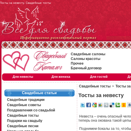
Тосты за невесту. Свадебные тосты
Свадебные салоны
Салоны красоты
Прочее
Брачный договор
Для невесты
Для жениха
Для гостей
Д
Свадебные тосты
>
Тосты за
Свадебные статьи
Тосты за невесту
Свадебные традиции
Свадебные советы
Поздравления со свадьбой
Свадебные тосты
Невеста – очень опасный челов
теперь она окована такой цепь
Подарки на свадьбу
Свадебные песни
Поднимем бокалы за то, чтобы