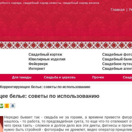
дебного наряда, свадебный наряд невесты, свадебный наряд жениха
Главная
|
Р
Свадебный кортеж
Свадебные фот
Ювелирные изделия
Свадебный банк
Фейерверк
Свадебное путе
Интернет
Свадебные аген
Для тамады
Свадьба и церковь
Прочее
Свадь
Корректирующее белье: советы по использованию
ее белье: советы по использованию
Нередко бывает так - свадьба не за горами, а времени привести фигур
нашлось - то работа, то предсвадебная суета, то еще что-то отвлекают о
чего греха таить - сложное и долгое дело все эти диеты, фитнесы и проче
нужно быть стройной - фотографы не дремлют, видео оператор прицелив