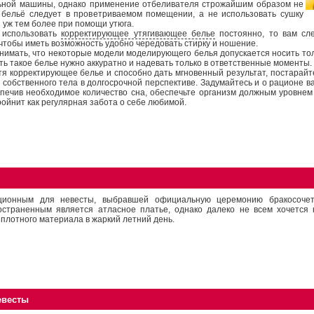
ьной машины, однако применение отбеливателя строжайшим образом не
 бельё следует в проветриваемом помещении, а не использовать сушку
 уж тем более при помощи утюга.
 использовать
корректирующее утягивающее белье
постоянно, то вам сле
чтобы иметь возможность удобно чередовать стирку и ношение.
имать, что некоторые модели моделирующего белья допускается носить толь
ть такое белье нужно аккуратно и надевать только в ответственные моменты.
отя корректирующее белье и способно дать мгновенный результат, постарай
 собственного тела в долгосрочной перспективе. Задумайтесь и о рационе ва
спечив необходимое количество сна, обеспечьте организм должным уровнем 
ройнит как регулярная забота о себе любимой.
ционным для невесты, выбравшей официальную церемонию бракосочет
остраненным является атласное платье, однако далеко не всем хочется 
 плотного материала в жаркий летний день.
евесты