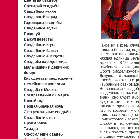
Цветы на свадьбе
Сценарий свадьбы
Свадебная кухня
Свадебный наряд
Годовщина свадьбы
Свадебные шутки
Поцелуй
Выкуп невесты
Свадебные игры
Такое ни в коем слу
пример больший, ведь
Свадебный банкет
время как ни о каки
Свадебные анекдоты
каждая единица бель
Свадьбы народов мира
корсет из 8-10 сил
комбинезоны специал
Мальчишник и девичник
шорты смоделируют 
Флирт
Девушке, желающей
Как сделать предложение
преображается в стр
Семейная психология
избранные разновидн
Но вернемся к сваде
Свадьба в Москве
свадебным нарядом –
Поздравления к 8 марта
ткани, оно будет аб
Новый год
будет жарко – техно
сквозь специальные м
Первая брачная ночь
Кто то возразит – с
Экстремальные свадьбы
прост: если женщина
Свадебный стол
наличствовать таког
Брак и закон
службу в тех случая
вечеринка, торжеств
Тамада
знать простые прави
Оформление свадеб
внешней улучшения т