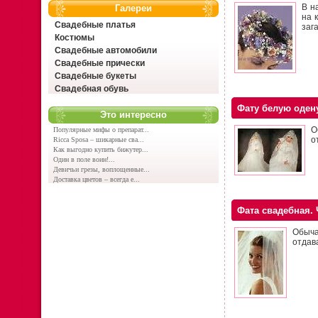
В н
Галереи
на 
Свадебные платья
заг
Костюмы
Свадебные автомобили
Свадебные прически
Свадебные букеты
Свадебная обувь
Фату белую одену
Это интересно
О
Популярные мифы о препарат...
о
Ricca Sposa – шикарные сва...
Как выгодно купить бижутер...
Один в поле воин!...
Девичьи грезы, воплощенные...
Доставка цветов – всегда е...
Фата свадебная.
Обыча
отдав