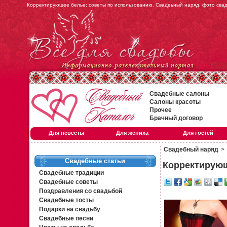
Корректирующее белье: советы по использованию. Свадеьный наряд, фото сва
Свадебные салоны
Салоны красоты
Прочее
Брачный договор
Для невесты
Для жениха
Для гостей
Свадебный наряд
>
Свадебные статьи
Корректирующ
Свадебные традиции
Свадебные советы
Поздравления со свадьбой
Свадебные тосты
Подарки на свадьбу
Свадебные песни