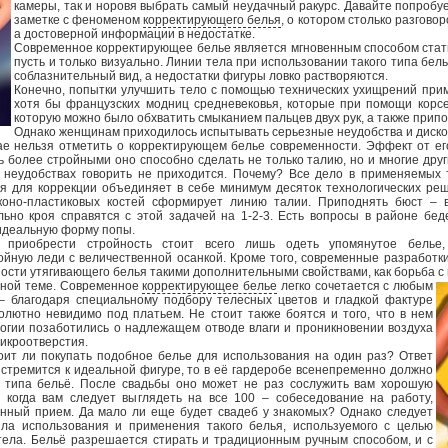
камеры, так и норовя выбрать самый неудачный ракурс. Давайте попробу
заметке с феноменом
корректирующего белья
, о котором столько разгово
а достоверной информации в недостатке.
Современное корректирующее белье является мгновенным способом стат
пусть и только визуально. Линии тела при использовании такого типа бе
соблазнительный вид, а недостатки фигуры ловко растворяются.
Конечно, попытки улучшить тело с помощью технических ухищрений прим
хотя бы французских модниц средневековья, которые при помощи корсе
которую можно было обхватить смыканием пальцев двух рук, а также при
Однако женщинам приходилось испытывать серьезные неудобства и диск
чае нельзя отметить о корректирующем белье современности. Эффект от ег
 более стройными оно способно сделать не только талию, но и многие друг
х неудобствах говорить не приходится. Почему? Все дело в применяемых 
я для коррекции объединяет в себе минимум десяток технологических ре
иконо-пластиковых костей сформирует линию талии. Приподнять бюст – 
ьно кроя справятся с этой задачей на 1-2-3. Есть вопросы в районе бе
идеальную форму попы.
 приобрести стройность стоит всего лишь одеть упомянутое белье,
ойную леди с величественной осанкой. Кроме того, современные разработк
ости утягивающего белья такими дополнительными свойствами, как борьба с
бной теме. Современное
корректирующее белье
легко сочетается с любым
 благодаря специальному подбору телесных цветов и гладкой фактуре
солютно невидимо под платьем. Не стоит также боятся и того, что в нем
логии позаботились о надлежащем отводе влаги и проникновении воздуха
икроотверстия.
тоит ли покупать подобное белье для использования на один раз? Ответ
 стремится к идеальной фигуре, то в её гардеробе всенепременно должно
о типа бельё. После свадьбы оно может не раз сослужить вам хорошую
, когда вам следует выглядеть на все 100 – собеседование на работу,
енный прием. Да мало ли еще будет свадеб у знакомых? Однако следует
ла использования и применения такого белья, используемого с целью
ела. Бельё разрешается стирать и традиционным ручным способом, и с