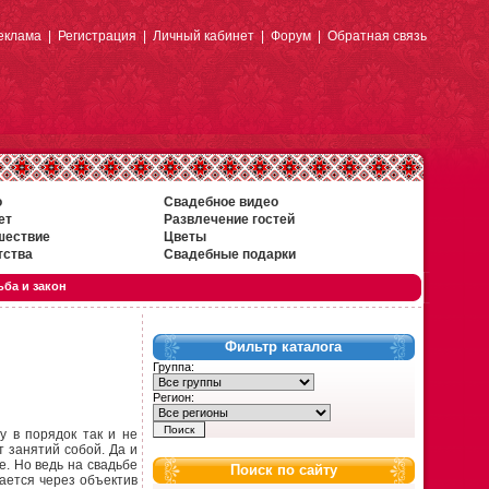
еклама
|
Регистрация
|
Личный кабинет
|
Форум
|
Обратная связь
о
Свадебное видео
ет
Развлечение гостей
шествие
Цветы
тства
Свадебные подарки
ба и закон
Фильтр каталога
Группа:
Регион:
у в порядок так и не
т занятий собой. Да и
е. Но ведь на свадьбе
Поиск по сайту
ается через объектив