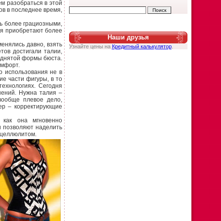
ем разобраться в этой
ров в последнее время,
ь более грациозными,
лья приобретают более
Наши друзья
енялись давно, взять
Узнайте цены на
Кредитный калькулятор
.
тов достигали талии,
поднятой формы бюста.
омфорт.
о использования не в
ие части фигуры, в то
технологиях. Сегодня
шений. Нужна талия –
вообще плевое дело,
дер – корректирующие
 как она мгновенно
и позволяют наделить
 целлюлитом.