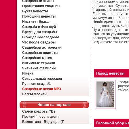
Свадебный этикет
применением стирал
допускается. Сушить
Организация свадьбы
стиральной машины и
Букет невесты
Если вы планируете
Помощник невесты
минимум два набора, 
Институт брака
Необходимо также пон
день, поэтому выбира
Свадьба и Фен-шуй
Ну и напоследок – х
Время для свадьбы
взяться за улучшение
В ожидании свадьбы
распорядке дня, обе
Ведь ничего так не ст
Что после свадьбы
Свадебная астрология
Свадебные приметы
Свадебная магия
Интимные стрижки
Значение фамилий
Наряд невесты
Имена
Сексуальный гороскоп
Тради
Русская свадьба
распр
Свадебные песни MP3
такого
Загсы Москвы
Новое на портале
Салон красоты "Ве
Позитиff - event-агент
Валентина - Ведущая (Т
Головной убор н