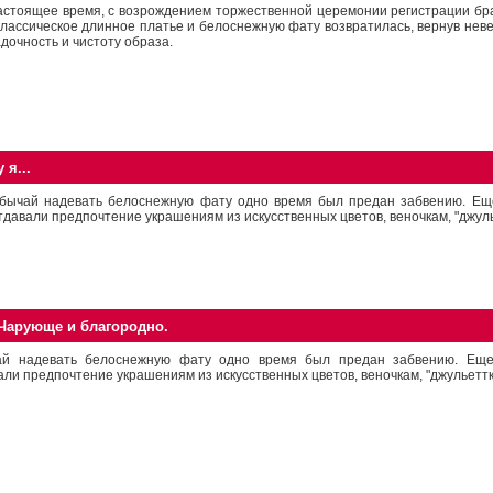
астоящее время, с возрождением торжественной церемонии регистрации бр
классическое длинное платье и белоснежную фату возвратилась, вернув нев
адочность и чистоту образа.
 я...
бычай надевать белоснежную фату одно время был предан забвению. Ещ
тдавали предпочтение украшениям из искусственных цветов, веночкам, "джул
 Чарующе и благородно.
й надевать белоснежную фату одно время был предан забвению. Еще
али предпочтение украшениям из искусственных цветов, веночкам, "джульетт