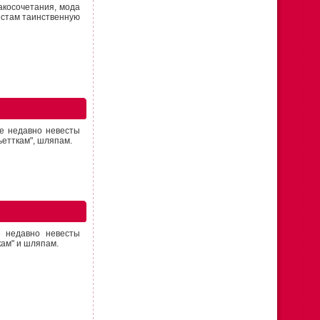
акосочетания, мода
естам таинственную
е недавно невесты
ьетткам", шляпам.
 недавно невесты
кам" и шляпам.