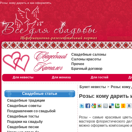
Розы: кому дарить и как оформлять.
Свадебные салоны
Салоны красоты
Прочее
Брачный договор
Для невесты
Для жениха
Для гостей
Д
Букет невесты
>
Розы: кому 
Свадебные статьи
Розы: кому дарить 
Свадебные традиции
Свадебные советы
Поздравления со свадьбой
Свадебные тосты
Розы – самые красивые цветы
мастеров флористического дел
Подарки на свадьбу
можно оформить композицию из
Свадебные песни