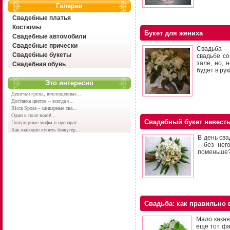
Галереи
Свадебные платья
Костюмы
Букет для жениха
Свадебные автомобили
Свадебные прически
Свадьба – 
Свадебные букеты
свадьбе со
зале, но, 
Свадебная обувь
будет в ру
Это интересно
Девичьи грезы, воплощенные...
Доставка цветов – всегда е...
Ricca Sposa – шикарные сва...
Один в поле воин!...
Свадебный букет невесты
Популярные мифы о препарат...
Как выгодно купить бижутер...
В день сва
—без него
поменьше?
Свадьба: как правильно 
Мало какая
ещё тот фак