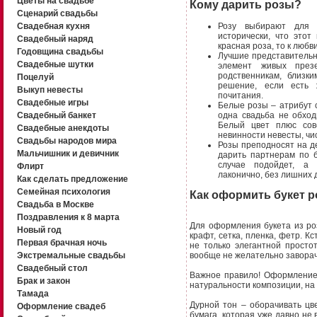
Цветы на свадьбе
Кому дарить розы?
Сценарий свадьбы
Розу выбирают для 
Свадебная кухня
исторически, что этот
Свадебный наряд
красная роза, то к любв
Годовщина свадьбы
Лучшие представительн
Свадебные шутки
элемент живых през
родственникам, близк
Поцелуй
решение, если есть 
Выкуп невесты
почитания.
Свадебные игры
Белые розы – атрибут с
одна свадьба не обход
Свадебный банкет
Белый цвет плюс сов
Свадебные анекдоты
невинности невесты, чи
Свадьбы народов мира
Розы преподносят на д
Мальчишник и девичник
дарить партнерам по б
случае подойдет, а
Флирт
лаконично, без лишних 
Как сделать предложение
Семейная психология
Как оформить букет р
Свадьба в Москве
Поздравления к 8 марта
Для оформления букета из ро
Новый год
крафт, сетка, пленка, фетр. 
Первая брачная ночь
не только элегантной просто
Экстремальные свадьбы
вообще не желательно заворачи
Свадебный стол
Важное правило! Оформление 
Брак и закон
натуральности композиции, на
Тамада
Дурной тон – оборачивать цв
Оформление свадеб
бумага, которая уже давно не 