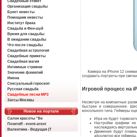
Свадебный этикет
Организация свадьбы
Букет невесты
Помощник невесты
Институт брака
Свадьба и Фен-шуй
Время для свадьбы
В ожидании свадьбы
Что после свадьбы
Свадебная астрология
Свадебные приметы
Свадебная магия
Интимные стрижки
Камера на iPhone 12 снима
Значение фамилий
создавать портреты при свечах
Имена
Сексуальный гороскоп
Игровой процесс на iP
Русская свадьба
Свадебные песни MP3
Загсы Москвы
Несмотря на компактные разме
быстрее и совершеннее. Шес
консольного типа. Геймеры оце
Новое на портале
Салон красоты "Ве
Игра не будет тормозит
Настройки графики не
Позитиff - event-агент
наслаждаясь виртуальн
Валентина - Ведущая (Т
Движения будут плавны
абсолютно все геймеры