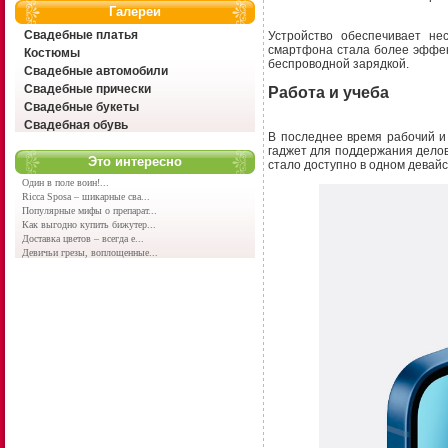
Галереи
Свадебные платья
Устройство обеспечивает не
смартфона стала более эффект
Костюмы
беспроводной зарядкой.
Свадебные автомобили
Свадебные прически
Работа и учеба
Свадебные букеты
Свадебная обувь
В последнее время рабочий и
гаджет для поддержания деловы
Это интересно
стало доступно в одном девай
Один в поле воин!...
Ricca Sposa – шикарные сва...
Популярные мифы о препарат...
Как выгодно купить бижутер...
Доставка цветов – всегда е...
Девичьи грезы, воплощенные...