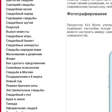
Цветы на свадьбе
только своими размерами, но 
Сценарий свадьбы
современному процессору, люб
Свадебная кухня
Фотографирование
Свадебный наряд
Годовщина свадьбы
Свадебные шутки
Процессор A14 Bionic улучш
Поцелуй
подбирает настройки, исходя 
Выкуп невесты
можете настроить камеру сам
совершенства.
Свадебные игры
Свадебный банкет
Свадебные анекдоты
Свадьбы народов мира
Мальчишник и девичник
Флирт
Как сделать предложение
Семейная психология
Свадьба в Москве
Поздравления к 8 марта
Новый год
Первая брачная ночь
Экстремальные свадьбы
Свадебный стол
Брак и закон
Тамада
Оформление свадеб