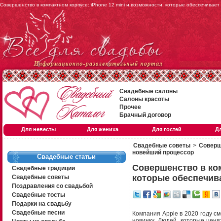
Совершенство в компактном корпусе: iPhone 12 mini и возможности, которые обеспечива
Свадебные салоны
Салоны красоты
Прочее
Брачный договор
Для невесты
Для жениха
Для гостей
Д
Свадебные советы
>
Соверш
новейший процессор
Свадебные статьи
Совершенство в ком
Свадебные традиции
которые обеспечив
Свадебные советы
Поздравления со свадьбой
Свадебные тосты
Подарки на свадьбу
Свадебные песни
Компания Apple в 2020 году см
новинку. Людей, которые цен