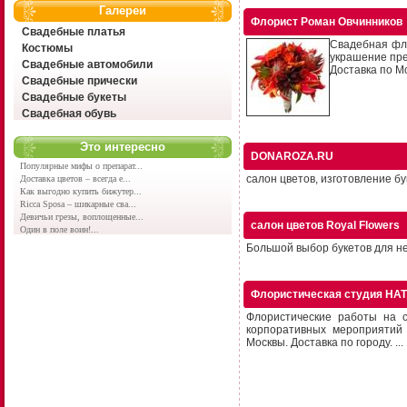
Галереи
Флорист Роман Овчинников
Свадебные платья
Свадебная фло
Костюмы
украшение пре
Свадебные автомобили
Доставка по М
Свадебные прически
Свадебные букеты
Свадебная обувь
Это интересно
DONAROZA.RU
Популярные мифы о препарат...
салон цветов, изготовление бу
Доставка цветов – всегда е...
Как выгодно купить бижутер...
Ricca Sposa – шикарные сва...
Девичьи грезы, воплощенные...
салон цветов Royal Flowers
Один в поле воин!...
Большой выбор букетов для нев
Флористическая студия НАТ
Флористические работы на с
корпоративных мероприятий 
Москвы. Доставка по городу. ...