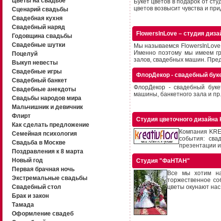
Цветы на свадьбе
Букет цветов в подарок от сту
цветов возвысит чувства и прид
Сценарий свадьбы
Свадебная кухня
Свадебный наряд
FlowersInLove – студия диза
Годовщина свадьбы
Свадебные шутки
Мы называемся FlowersInLove 
Именно поэтому мы имеем г
Поцелуй
залов, свадебных машин. Пред
Выкуп невесты
Свадебные игры
ФлорДекор - свадебный бук
Свадебный банкет
ФлорДекор - свадебный буке
Свадебные анекдоты
машины, банкетного зала и пр. 
Свадьбы народов мира
Мальчишник и девичник
Флирт
Студия цветочного дизайна
Как сделать предложение
Компания KRE
Семейная психология
события: сва
Свадьба в Москве
презентации и
Поздравления к 8 марта
Новый год
Студия "ФаНТАН"
Первая брачная ночь
Все мы хотим на
Экстремальные свадьбы
торжественное со
Свадебный стол
цветы окунают нас 
Брак и закон
Тамада
Оформление свадеб