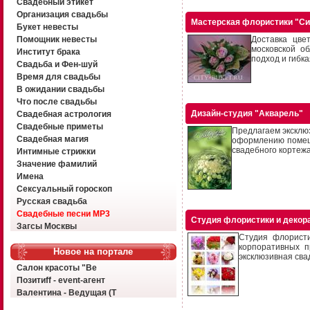
Свадебный этикет
Организация свадьбы
Мастерская флористики "Си
Букет невесты
Помощник невесты
Доставка цве
московской о
Институт брака
подход и гибка
Свадьба и Фен-шуй
Время для свадьбы
В ожидании свадьбы
Что после свадьбы
Дизайн-студия "Акварель"
Свадебная астрология
Свадебные приметы
Предлагаем эксклюз
Свадебная магия
оформлению помеще
свадебного кортежа
Интимные стрижки
Значение фамилий
Имена
Сексуальный гороскоп
Русская свадьба
Свадебные песни MP3
Студия флористики и декора
Загсы Москвы
Студия флористи
корпоративных п
Новое на портале
эксклюзивная свад
Салон красоты "Ве
Позитиff - event-агент
Валентина - Ведущая (Т