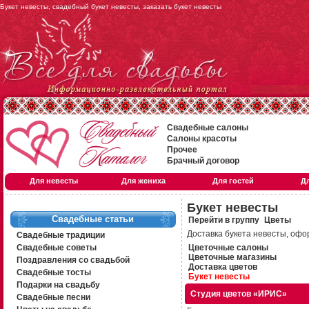
Букет невесты, свадебный букет невесты, заказать букет невесты
Свадебные салоны
Салоны красоты
Прочее
Брачный договор
Для невесты
Для жениха
Для гостей
Д
Букет невесты
Свадебные статьи
Перейти в группу
Цветы
Доставка букета невесты, офо
Свадебные традиции
Свадебные советы
Цветочные салоны
Цветочные магазины
Поздравления со свадьбой
Доставка цветов
Свадебные тосты
Букет невесты
Подарки на свадьбу
Студия цветов «ИРИС»
Свадебные песни