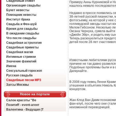
Свадебный этикет
Примеру Анны Курниковой и На
Организация свадьбы
нашлось немало последовател
Букет невесты
Недавно в прессе появились с
Помощник невесты
38-летней русской пианистки, 
Институт брака
фотосъемку, на которой у нее 
голливудской звезды настал к
Свадьба и Фен-шуй
Мелом Гибсоном. Несколько ле
Время для свадьбы
Оксана Чернуха, сумела выйти 
В ожидании свадьбы
«Джейн Эйр», и родить ему сын
Что после свадьбы
Теперь раскошелиться придетс
детей после 28 лет счастливого
Свадебная астрология
Свадебные приметы
Свадебная магия
Интимные стрижки
Известными любителями русских
Значение фамилий
причине не так давно развелс
Имена
Подобные проблемы были и в с
Сексуальный гороскоп
Дапкунайте.
Русская свадьба
Свадебные песни MP3
В 2008 году певец Ленни Крав
Загсы Москвы
утешения в объятиях Николь К
концертом.
Новое на портале
Жан-Клод Ван Дамм познакомил
Салон красоты "Ве
фан-клуб, после чего они стал
Позитиff - event-агент
неизменной переводчицей.
Валентина - Ведущая (Т