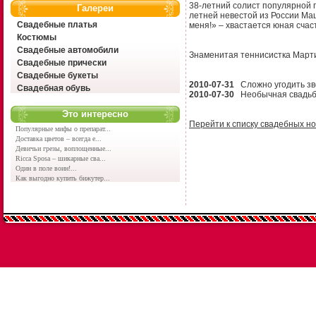
38-летний солист популярной г
Галереи
летней невестой из России Маш
Свадебные платья
меня!» – хвастается юная счас
Костюмы
Свадебные автомобили
Знаменитая теннисистка Марти
Свадебные прически
Свадебные букеты
2010-07-31
Сложно угодить зв
Свадебная обувь
2010-07-30
Необычная свадьба 
Это интересно
Перейти к списку свадебных н
Популярные мифы о препарат...
Доставка цветов – всегда е...
Девичьи грезы, воплощенные...
Ricca Sposa – шикарные сва...
Один в поле воин!...
Как выгодно купить бижутер...