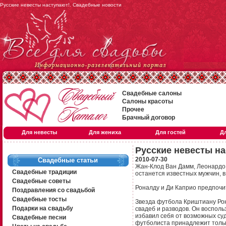
Русские невесты наступают!. Свадебные новости
Свадебные салоны
Салоны красоты
Прочее
Брачный договор
Для невесты
Для жениха
Для гостей
Д
Русские невесты на
2010-07-30
Свадебные статьи
Жан-Клод Ван Дамм, Леонардо 
Свадебные традиции
останется известных мужчин, 
Свадебные советы
Роналду и Ди Каприо предпоч
Поздравления со свадьбой
Свадебные тосты
Звезда футбола Криштиану Рон
Подарки на свадьбу
свадеб и разводов. Он восполь
избавил себя от возможных суд
Свадебные песни
футболиста принадлежит тольк