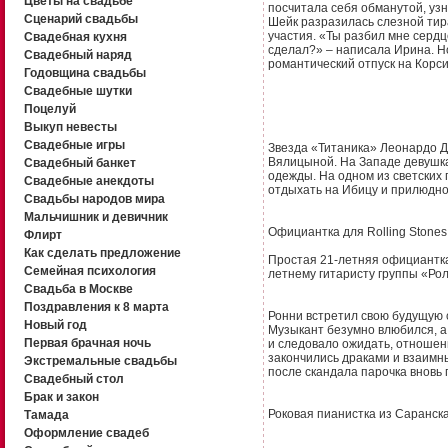
Цветы на свадьбе
посчитала себя обманутой, узн
Сценарий свадьбы
Шейк разразилась слезной тир
участия. «Ты разбил мне сердц
Свадебная кухня
сделал?» – написала Ирина. Н
Свадебный наряд
романтический отпуск на Корси
Годовщина свадьбы
Свадебные шутки
Поцелуй
Выкуп невесты
Свадебные игры
Звезда «Титаника» Леонардо Д
Вялицыной. На Западе девушка
Свадебный банкет
одежды. На одном из светских
Свадебные анекдоты
отдыхать на Ибицу и прилюдн
Свадьбы народов мира
Мальчишник и девичник
Официантка для Rolling Stones
Флирт
Как сделать предложение
Простая 21-летняя официантка
Семейная психология
летнему гитаристу группы «Рол
Свадьба в Москве
Поздравления к 8 марта
Ронни встретил свою будущую с
Новый год
Музыкант безумно влюбился, а 
Первая брачная ночь
и следовало ожидать, отношени
закончились драками и взаимн
Экстремальные свадьбы
после скандала парочка внов
Свадебный стол
Брак и закон
Роковая пианистка из Саранск
Тамада
Оформление свадеб