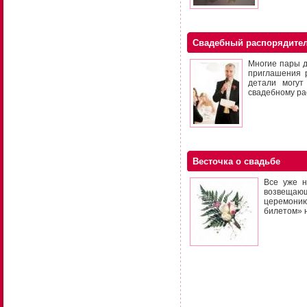
Свадебный распорядите
Многие пары д
приглашения р
детали могут
свадебному ра
Весточка о свадьбе
Все уже н
возвещающ
церемонию
билетом» 