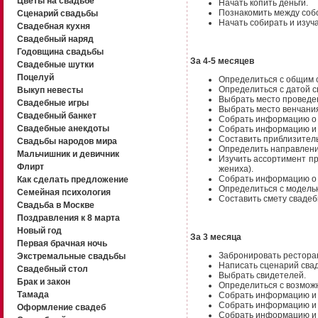
Цветы на свадьбе
Начать копить деньги.
Познакомить между со
Сценарий свадьбы
Начать собирать и изу
Свадебная кухня
Свадебный наряд
Годовщина свадьбы
За 4-5 месяцев
Свадебные шутки
Поцелуй
Определиться с общим 
Определиться с датой 
Выкуп невесты
Выбрать место проведе
Свадебные игры
Выбрать место венчан
Свадебный банкет
Собрать информацию о 
Свадебные анекдоты
Собрать информацию и 
Составить приблизитель
Свадьбы народов мира
Определить направлен
Мальчишник и девичник
Изучить ассортимент п
Флирт
жениха).
Собрать информацию о
Как сделать предложение
Определиться с модел
Семейная психология
Составить смету сваде
Свадьба в Москве
Поздравления к 8 марта
Новый год
За 3 месяца
Первая брачная ночь
Забронировать рестора
Экстремальные свадьбы
Написать сценарий сва
Свадебный стол
Выбрать свидетелей.
Брак и закон
Определиться с возмож
Тамада
Собрать информацию и
Собрать информацию и
Оформление свадеб
Собрать информацию и 