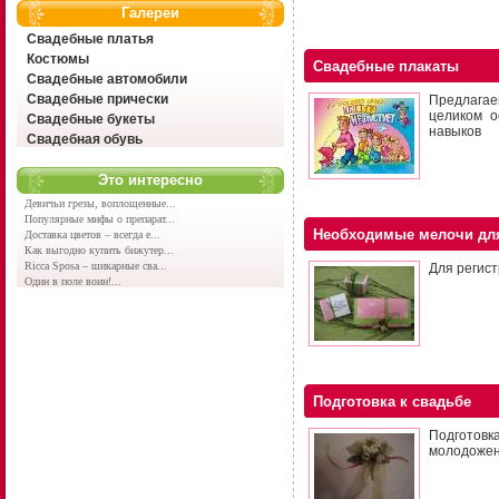
Галереи
Свадебные платья
Костюмы
Свадебные плакаты
Свадебные автомобили
Свадебные прически
Предлагае
целиком о
Свадебные букеты
навыков
Свадебная обувь
Это интересно
Девичьи грезы, воплощенные...
Популярные мифы о препарат...
Необходимые мелочи для
Доставка цветов – всегда е...
Как выгодно купить бижутер...
Ricca Sposa – шикарные сва...
Для регис
Один в поле воин!...
Подготовка к свадьбе
Подготовк
молодожено