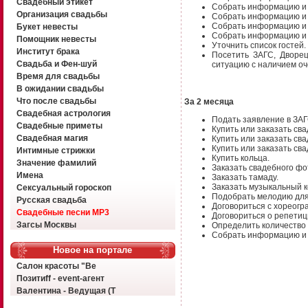
Свадебный этикет
Собрать информацию и
Организация свадьбы
Собрать информацию и 
Собрать информацию и
Букет невесты
Собрать информацию и
Помощник невесты
Уточнить список госте
Институт брака
Посетить ЗАГС, Дворе
Свадьба и Фен-шуй
ситуацию с наличием о
Время для свадьбы
В ожидании свадьбы
Что после свадьбы
За 2 месяца
Свадебная астрология
Подать заявление в З
Свадебные приметы
Купить или заказать св
Свадебная магия
Купить или заказать св
Купить или заказать св
Интимные стрижки
Купить кольца.
Значение фамилий
Заказать свадебного ф
Имена
Заказать тамаду.
Заказать музыкальный 
Сексуальный гороскоп
Подобрать мелодию дл
Русская свадьба
Договориться с хореог
Свадебные песни MP3
Договориться о репети
Загсы Москвы
Определить количество 
Собрать информацию и 
Новое на портале
Салон красоты "Ве
Позитиff - event-агент
Валентина - Ведущая (Т