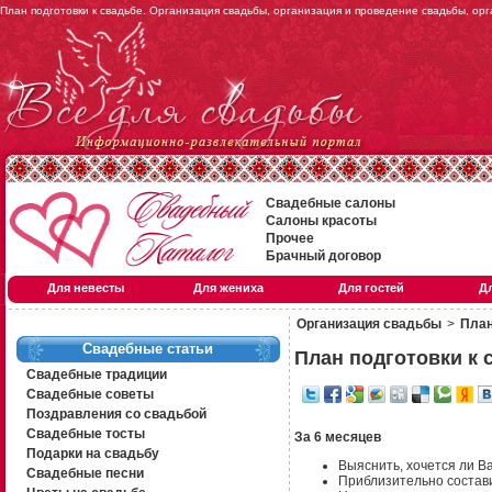
План подготовки к свадьбе. Организация свадьбы, организация и проведение свадьбы, орг
Свадебные салоны
Салоны красоты
Прочее
Брачный договор
Для невесты
Для жениха
Для гостей
Д
Организация свадьбы
>
План
Свадебные статьи
План подготовки к 
Свадебные традиции
Свадебные советы
Поздравления со свадьбой
Свадебные тосты
За 6 месяцев
Подарки на свадьбу
Выяснить, хочется ли В
Свадебные песни
Приблизительно состав