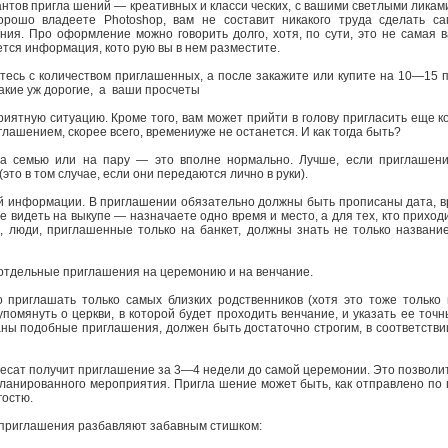
нтов пригла шений — креативных и класси ческих, с вашими светлыми ликами 
хорошо владеете Photoshop, вам не составит никакого труда сделать с
ия. Про оформление можно говорить долго, хотя, по сути, это не самая в
тся информация, кото рую вы в нем разместите.
тесь с количеством приглашенных, а после закажите или купите на 10—15 
такие уж дорогие, а ваши просчеты
риятную ситуацию. Кроме того, вам может прийти в голову пригласить еще ко
глашением, скорее всего, времениуже не останется. И как тогда быть?
а семью или на пару — это вполне нормально. Лучше, если приглашени
это в том случае, если они передаются лично в руки).
й информации. В приглашении обязательно должны быть прописаны дата, в
те видеть на выкупе — назначаете одно время и место, а для тех, кто приход
о, люди, приглашенные только на банкет, должны знать не только название
 отдельные приглашения на церемонию и на венчание.
 приглашать только самых близких родственников (хотя это тоже только
помянуть о церкви, в которой будет проходить венчание, и указать ее точн
аны подобные приглашения, должен быть достаточно строгим, в соответстви
ресат получит приглашение за 3—4 недели до самой церемонии. Это позволи
планированного мероприятия. Пригла шение может быть, как отправлено по 
гостю.
т приглашения разбавляют забавным стишком: