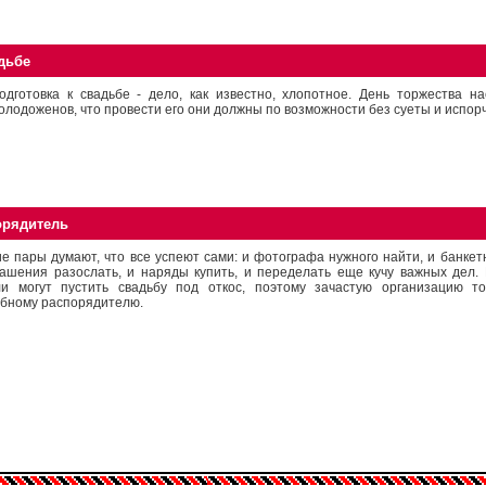
дьбе
одготовка к свадьбе - дело, как известно, хлопотное. День торжества н
олодоженов, что провести его они должны по возможности без суеты и испор
орядитель
е пары думают, что все успеют сами: и фотографа нужного найти, и банкетн
ашения разослать, и наряды купить, и переделать еще кучу важных дел.
ли могут пустить свадьбу под откос, поэтому зачастую организацию т
бному распорядителю.