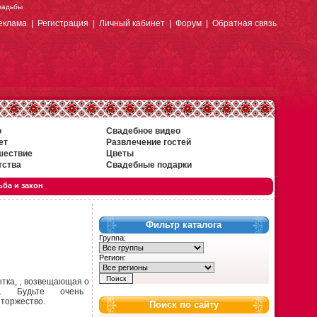
свадьбы
еклама
|
Регистрация
|
Личный кабинет
|
Форум
|
Обратная связь
о
Свадебное видео
ет
Развлечение гостей
шествие
Цветы
тства
Свадебные подарки
ба и закон
Фильтр каталога
Группа:
Регион:
ка, , возвещающая о
онию. Будьте очень
торжество.
Поиск по сайту