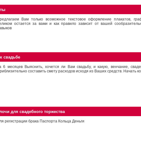
аты
редлагаем Вам только возможное текстовое оформление плакатов, гра
еликом остается за вами и как правило зависит от вашей сообразительн
авыков
к свадьбе
а 6 месяцев Выяснить, хочется ли Вам свадьбу, и какую, венчание, свад
риблизительно составить смету расходов исходя из Ваших средств. Начать ко
очи для свадебного торжества
ля регистрации брака Паспорта Кольца Деньги