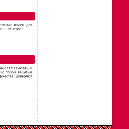
астолько важен для
ченных нервов.
ый зал заказать, и
 Но порой забытые
оржества доверяют