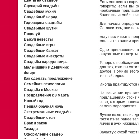
Цветы на свадьбе
Есть множество вариа
Сценарий свадьбы
говорить: если вы 
необычные приглашен
Свадебная кухня
более значимой являе
Свадебный наряд
Годовщина свадьбы
Для начала определи
Согласитесь, они не 
Свадебные шутки
Поцелуй
могут вылиться в неп
Выкуп невесты
магазин за одним при
Свадебные игры
Одно приглашение н
Свадебный банкет
аккуратные конверты (
Свадебные анекдоты
Свадьбы народов мира
Теперь о необходимо
для тех, кого вы хоти
Мальчишник и девичник
другое. Помимо этог
Флирт
точный адрес.
Как сделать предложение
Семейная психология
Иногда практикуются
Свадьба в Москве
На венчание принято
Поздравления к 8 марта
приглашениях стоит у
Новый год
язык, которым напис
самого мероприятия.
Первая брачная ночь
Экстремальные свадьбы
Лучше всего, если ад
Свадебный стол
гостя из-за ранее за
Брак и закон
лично в руки каждому 
Тамада
Зачастую сухой текс
Оформление свадеб