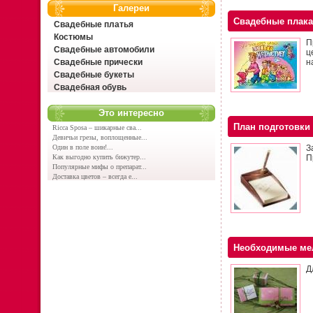
Галереи
Свадебные плак
Свадебные платья
Костюмы
П
Свадебные автомобили
ц
Свадебные прически
н
Свадебные букеты
Свадебная обувь
Это интересно
План подготовки 
Ricca Sposa – шикарные сва...
Девичьи грезы, воплощенные...
Один в поле воин!...
З
Как выгодно купить бижутер...
П
Популярные мифы о препарат...
Доставка цветов – всегда е...
Необходимые мел
Д