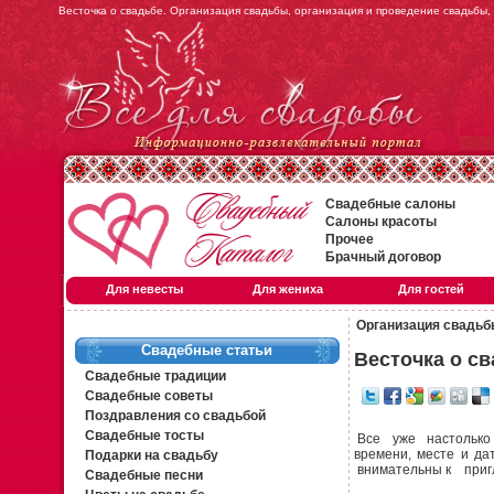
Весточка о свадьбе. Организация свадьбы, организация и проведение свадьбы,
Свадебные салоны
Салоны красоты
Прочее
Брачный договор
Для невесты
Для жениха
Для гостей
Организация свадь
Свадебные статьи
Весточка о с
Свадебные традиции
Свадебные советы
Поздравления со свадьбой
Свадебные тосты
Все уже настолько 
времени, месте и д
Подарки на свадьбу
внимательны к приг
Свадебные песни