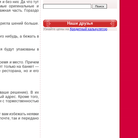
и без них. Да что тут
амые оригинальные и
ажная часть. Гораздо
Наши друзья
пригла шений больше.
Узнайте цены на
Кредитный калькулятор
.
го нибудь, а бежать в
я будут упакованы в
ремя и место. Причем
ит только на банкет —
 ресторана, но и его
 ваше решение). В их
ый адрес. Кроме того,
и с торжественностью
т вам избежать неявки
почте, так и передано