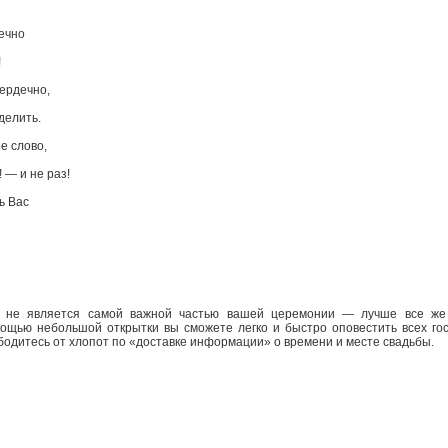
ечно
!
ердечно,
делить.
е слово,
 — и не раз!
ь Вас
 не является самой важной частью вашей церемонии — лучше все же 
ощью небольшой открытки вы сможете легко и быстро оповестить всех г
ободитесь от хлопот по «доставке информации» о времени и месте свадьбы.