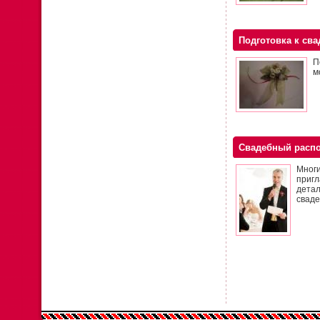
Подготовка к сва
П
м
Свадебный расп
Многи
пригл
дета
сваде