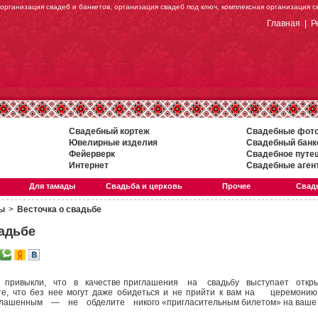
 организация свадеб и банкетов, организация свадеб под ключ, комплексная организация 
Главная
|
Р
Свадебный кортеж
Свадебные фот
Ювелирные изделия
Свадебный банк
Фейерверк
Свадебное путе
Интернет
Свадебные аген
Для тамады
Свадьба и церковь
Прочее
Свадь
бы
>
Весточка о свадьбе
вадьбе
привыкли, что в качестве приглашения на свадьбу выступает открыт
ате, что без нее могут даже обидеться и не прийти к вам на церем
лашенным — не обделите никого «пригласительным билетом» на ваше 