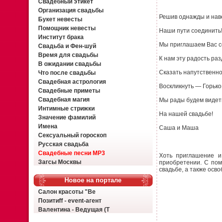
Свадебный этикет
Организация свадьбы
Решив однажды и нав
Букет невесты
Помощник невесты
Наши пути соединить
Институт брака
Мы приглашаем Вас с
Свадьба и Фен-шуй
Время для свадьбы
К нам эту радость раз
В ожидании свадьбы
Сказать напутственно
Что после свадьбы
Свадебная астрология
Воскликнуть — Горько!
Свадебные приметы
Свадебная магия
Мы рады будем видет
Интимные стрижки
На нашей свадьбе!
Значение фамилий
Имена
Саша и Маша
Сексуальный гороскоп
Русская свадьба
Свадебные песни MP3
Хоть приглашение и
Загсы Москвы
приобретении. С пом
свадьбе, а также осв
Новое на портале
Салон красоты "Ве
Позитиff - event-агент
Валентина - Ведущая (Т