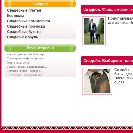
Галереи
Свадьба. Фрак, смокинг 
Свадебные платья
Костюмы
Подготавливая
Свадебные автомобили
для жениха. И
Свадебные прически
Свадебные букеты
Свадебная обувь
Это интересно
Как выгодно купить бижутер...
Популярные мифы о препарат...
Свадьба. Выбираем галст
Один в поле воин!...
Девичьи грезы, воплощенные...
Свадьба –
Доставка цветов – всегда е...
быть для
Ricca Sposa – шикарные сва...
Элегантно
образ.