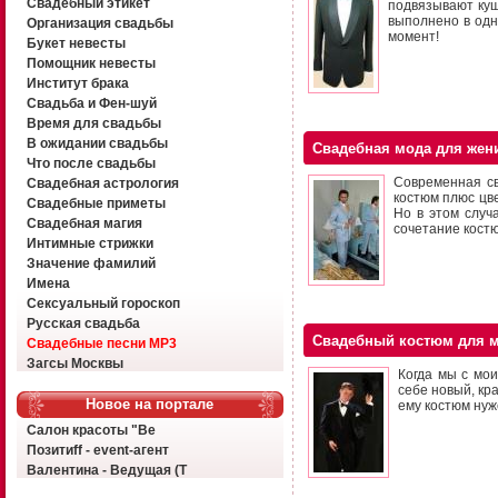
Свадебный этикет
подвязывают куш
выполнено в одно
Организация свадьбы
момент!
Букет невесты
Помощник невесты
Институт брака
Свадьба и Фен-шуй
Время для свадьбы
В ожидании свадьбы
Свадебная мода для жен
Что после свадьбы
Современная св
Свадебная астрология
костюм плюс цве
Свадебные приметы
Но в этом случ
Свадебная магия
сочетание костю
Интимные стрижки
Значение фамилий
Имена
Сексуальный гороскоп
Русская свадьба
Свадебный костюм для м
Свадебные песни MP3
Загсы Москвы
Когда мы с мои
себе новый, кр
Новое на портале
ему костюм нуж
Салон красоты "Ве
Позитиff - event-агент
Валентина - Ведущая (Т