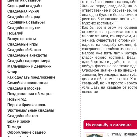
Цветы на свадьбе
который исполняет на свадьбе
Сценарий свадьбы
Жених перед свадьбой, на с
ответственнее и серьёзнее, ч
Свадебная кухня
она одна будет в белоснежном 
Свадебный наряд
риск необоснованно остаться
Годовщина свадьбы
мужских костюмах.
Как бы все в этом не сомнев
Свадебные шутки
стремительно развивается и с
Поцелуй
многие женихи, как впрочем, и
Выкуп невесты
жениха существует огромный 
Свадебные игры
надеть на свадьбу смокинг, 
совершенно необязательно над
Свадебный банкет
малого уже пять лет и котор
Свадебные анекдоты
классического костюма. Вед
Свадьбы народов мира
однобортные и двубортные, с р
нибудь фасон на вас точно иде
Мальчишник и девичник
Огромное значение во внешне
Флирт
запонки, бутоньерка, даже туф
Как сделать предложение
целом с образом невесты. Хот
Семейная психология
свадьбой, но им просто необхо
услышать на свадьбе от гост
Свадьба в Москве
невеста».
Поздравления к 8 марта
Новый год
Первая брачная ночь
Экстремальные свадьбы
Свадебный стол
Брак и закон
На свадьбу в смокинге
Тамада
Оформление свадеб
К этому изящно