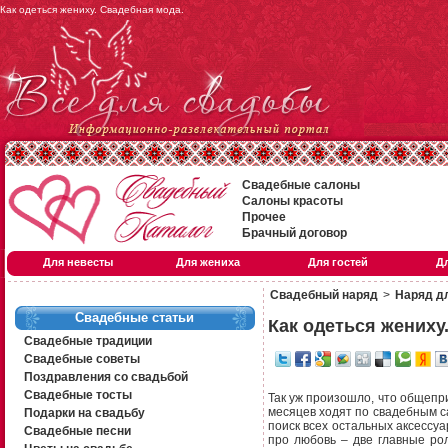
Как одеться жениху. Свадебная мода.
Свадебные салоны
Салоны красоты
Прочее
Брачный договор
Для невесты
Для жениха
Для гостей
Д
Свадебный наряд
>
Наряд д
Свадебные статьи
Как одеться жениху
Свадебные традиции
Свадебные советы
Поздравления со свадьбой
Свадебные тосты
Так уж произошло, что общепри
месяцев ходят по свадебным с
Подарки на свадьбу
поиск всех остальных аксессуа
Свадебные песни
про любовь – две главные рол