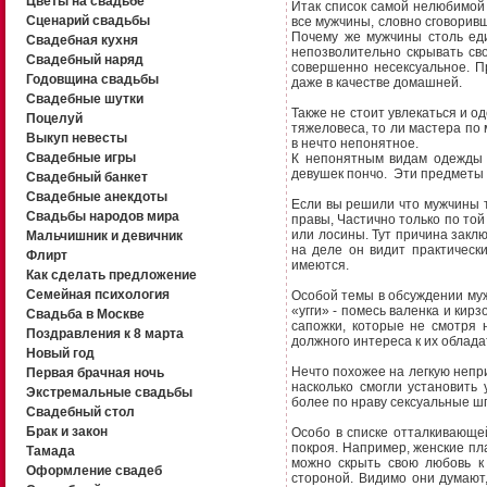
Цветы на свадьбе
Итак список самой нелюбимой
Сценарий свадьбы
все мужчины, словно сговоривш
Почему же мужчины столь ед
Свадебная кухня
непозволительно скрывать св
Свадебный наряд
совершенно несексуальное. П
Годовщина свадьбы
даже в качестве домашней.
Свадебные шутки
Также не стоит увлекаться и 
Поцелуй
тяжеловеса, то ли мастера по
Выкуп невесты
в нечто непонятное.
Свадебные игры
К непонятным видам одежды 
девушек пончо. Эти предметы
Свадебный банкет
Свадебные анекдоты
Если вы решили что мужчины т
Свадьбы народов мира
правы, Частично только по той
или лосины. Тут причина заклю
Мальчишник и девичник
на деле он видит практическ
Флирт
имеются.
Как сделать предложение
Семейная психология
Особой темы в обсуждении му
«угги» - помесь валенка и кир
Свадьба в Москве
сапожки, которые не смотря 
Поздравления к 8 марта
должного интереса к их облад
Новый год
Нечто похожее на легкую непри
Первая брачная ночь
насколько смогли установить
Экстремальные свадьбы
более по нраву сексуальные ш
Свадебный стол
Брак и закон
Особо в списке отталкивающе
покроя. Например, женские пла
Тамада
можно скрыть свою любовь к
Оформление свадеб
стороной. Видимо они думают