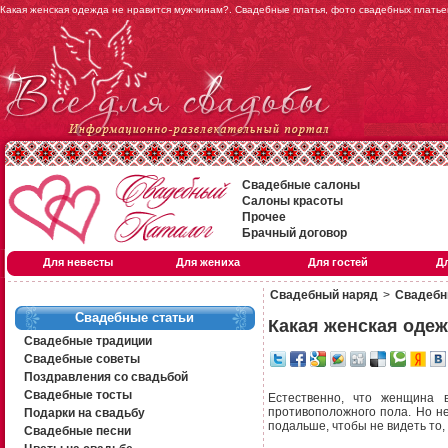
Какая женская одежда не нравится мужчинам?. Свадебные платья, фото свадебных платьев
Свадебные салоны
Салоны красоты
Прочее
Брачный договор
Для невесты
Для жениха
Для гостей
Д
Свадебный наряд
>
Свадебн
Свадебные статьи
Какая женская оде
Свадебные традиции
Свадебные советы
Поздравления со свадьбой
Свадебные тосты
Естественно, что женщина 
противоположного пола. Но н
Подарки на свадьбу
подальше, чтобы не видеть то, 
Свадебные песни