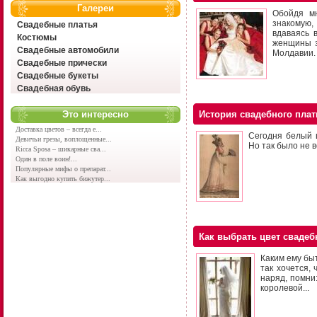
Галереи
Обойдя мн
знакомую
Свадебные платья
вдаваясь 
Костюмы
женщины з
Свадебные автомобили
Молдавии.
Свадебные прически
Свадебные букеты
Свадебная обувь
Это интересно
История свадебного плат
Доставка цветов – всегда е...
Сегодня белый 
Девичьи грезы, воплощенные...
Но так было не вс
Ricca Sposa – шикарные сва...
Один в поле воин!...
Популярные мифы о препарат...
Как выгодно купить бижутер...
Как выбрать цвет свадеб
Каким ему бы
так хочется,
наряд, помни
королевой...