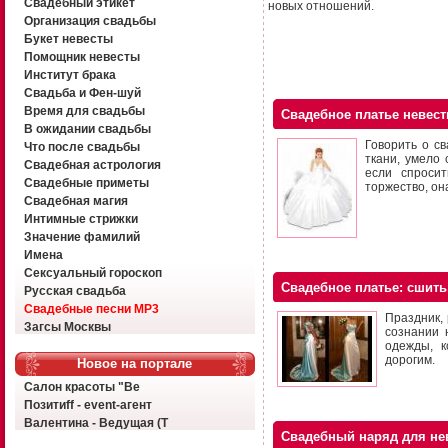
Свадебный этикет
новых отношений.
Организация свадьбы
Букет невесты
Помощник невесты
Институт брака
Свадьба и Фен-шуй
Время для свадьбы
Свадебное платье невес
В ожидании свадьбы
Говорить о с
Что после свадьбы
ткани, умело 
Свадебная астрология
если спроси
Свадебные приметы
торжество, он
Свадебная магия
Интимные стрижки
Значение фамилий
Имена
Сексуальный гороскоп
Свадебное платье: сшить
Русская свадьба
Свадебные песни MP3
Праздник, 
Загсы Москвы
сознании 
одежды, к
дорогим.
Новое на портале
Салон красоты "Ве
Позитиff - event-агент
Валентина - Ведущая (Т
Свадебный наряд для нев