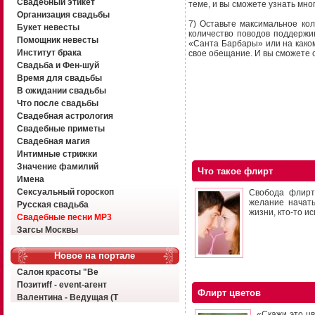
Свадебный этикет
теме, и вы сможете узнать мно
Организация свадьбы
7) Оставьте максимальное кол
Букет невесты
количество поводов поддержи
Помощник невесты
«Санта Барбары» или на каком
Институт брака
свое обещание. И вы сможете 
Свадьба и Фен-шуй
Время для свадьбы
В ожидании свадьбы
Что после свадьбы
Свадебная астрология
Свадебные приметы
Свадебная магия
Интимные стрижки
Значение фамилий
Что такое флирт
Имена
Сексуальный гороскоп
Свобода флирта
желание начать
Русская свадьба
жизни, кто-то и
Свадебные песни MP3
Загсы Москвы
Новое на портале
Салон красоты "Ве
Позитиff - event-агент
Флирт цветов
Валентина - Ведущая (Т
«Скажи это ц