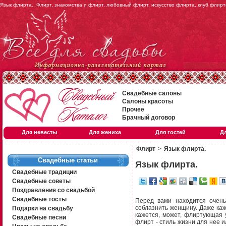
Язык флирта.. Флирт, знакомства и флирт, любовный флирт, искусство флирта, клуб флирт
Свадебные салоны
Салоны красоты
Прочее
Брачный договор
Для невесты
Для жениха
Для гостей
Д
Флирт
>
Язык флирта.
Свадебные статьи
Язык флирта.
Свадебные традиции
Свадебные советы
Поздравления со свадьбой
Свадебные тосты
Перед вами находится очень
соблазнить женщину. Даже каж
Подарки на свадьбу
кажется, может, флиртующая 
Свадебные песни
флирт - стиль жизни для нее 