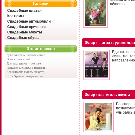
Галереи
общении.
Свадебные платья
Костюмы
Свадебные автомобили
Свадебные прически
Свадебные букеты
Свадебная обувь
Флирт – игра в удовольс
Это интересно
Единственный
Девичьи грезы, воплощенные...
лишь ментал
Один в поле воин!...
направленно
Доставка цветов – всегда е...
Популярные мифы о препарат...
Как выгодно купить бижутер...
Ricca Sposa – шикарные сва...
Флирт как стиль жизни
Бесспорно
познакоми
улыбаясь 