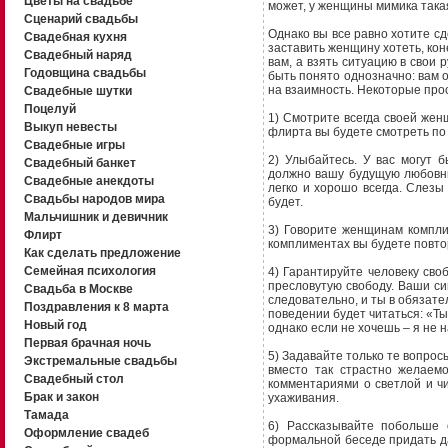
Цветы на свадьбе
может, у женщины мимика така
Сценарий свадьбы
Однако вы все равно хотите с
Свадебная кухня
заставить женщину хотеть, кон
Свадебный наряд
вам, а взять ситуацию в свои 
Годовщина свадьбы
быть понято однозначно: вам о
на взаимность. Некоторые про
Свадебные шутки
Поцелуй
1) Смотрите всегда своей жен
Выкуп невесты
флирта вы будете смотреть по 
Свадебные игры
2) Улыбайтесь. У вас могут 
Свадебный банкет
должно вашу будущую любовниц
Свадебные анекдоты
легко и хорошо всегда. Слезы 
Свадьбы народов мира
будет.
Мальчишник и девичник
3) Говорите женщинам комплим
Флирт
комплиментах вы будете повтор
Как сделать предложение
Семейная психология
4) Гарантируйте человеку сво
пресловутую свободу. Ваши си
Свадьба в Москве
следовательно, и ты в обязате
Поздравления к 8 марта
поведении будет читаться: «Ты
Новый год
однако если не хочешь – я не 
Первая брачная ночь
5) Задавайте только те вопросы
Экстремальные свадьбы
вместо так страстно желаем
Свадебный стол
комментариями о светлой и чи
Брак и закон
ухаживания.
Тамада
6) Рассказывайте побольше 
Оформление свадеб
формальной беседе придать да