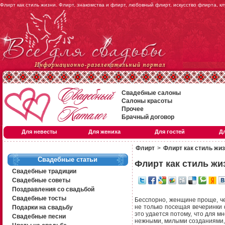
Флирт как стиль жизни. Флирт, знакомства и флирт, любовный флирт, искусство флирта, к
Свадебные салоны
Салоны красоты
Прочее
Брачный договор
Для невесты
Для жениха
Для гостей
Д
Флирт
>
Флирт как стиль жи
Свадебные статьи
Флирт как стиль жи
Свадебные традиции
Свадебные советы
Поздравления со свадьбой
Свадебные тосты
Бесспорно, женщине проще, че
не только посещая вечеринки 
Подарки на свадьбу
это удается потому, что для 
Свадебные песни
нежными, милыми созданиями, 