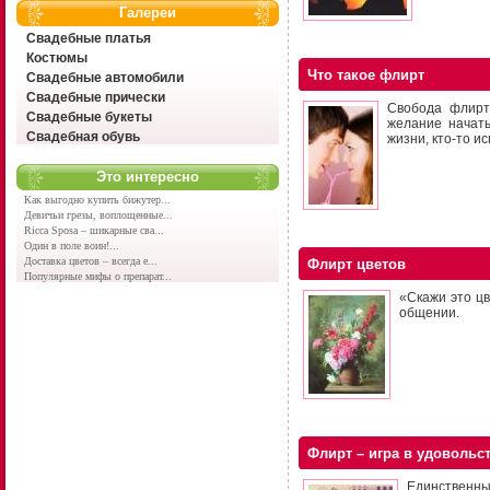
Галереи
Свадебные платья
Костюмы
Что такое флирт
Свадебные автомобили
Свадебные прически
Свобода флирта
Свадебные букеты
желание начать
Свадебная обувь
жизни, кто-то и
Это интересно
Как выгодно купить бижутер...
Девичьи грезы, воплощенные...
Ricca Sposa – шикарные сва...
Один в поле воин!...
Доставка цветов – всегда е...
Флирт цветов
Популярные мифы о препарат...
«Скажи это ц
общении.
Флирт – игра в удовольс
Единственный