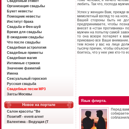
Свадебный этикет
любить. Так что, господа мужч
Организация свадьбы
Букет невесты
Успех у женщин Вам, прежде в
мимолетный взгляд то на ноги, 
Помощник невесты
Вашей стороны быть не дол
Институт брака
предпринимаете, чтобы позна
Свадьба и Фен-шуй
внесет в «стан противника» 
Время для свадьбы
мужчин на попытку самой заво
то она вскоре потеряет к вам
В ожидании свадьбы
приковано все Ваше внимание. 
Что после свадьбы
тем яснее у вас на лице дол
Свадебная астрология
тысячу причин, чтобы объяснит
боитесь, что у нее уже кто-то 
Свадебные приметы
Свадебная магия
Интимные стрижки
Значение фамилий
Имена
Сексуальный гороскоп
Русская свадьба
Свадебные песни MP3
Загсы Москвы
Язык флирта.
Новое на портале
Перед вами
Салон красоты "Ве
собираете
Позитиff - event-агент
соблазнил
Валентина - Ведущая (Т