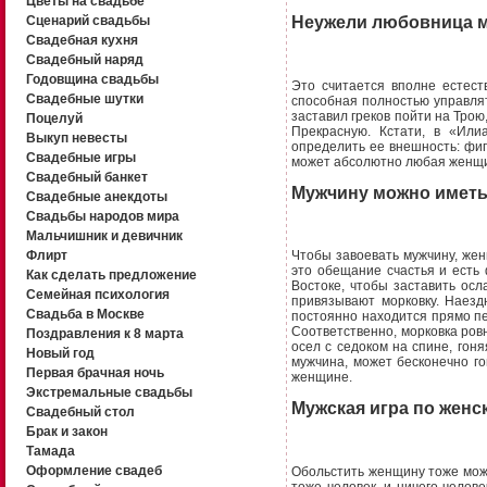
Цветы на свадьбе
Сценарий свадьбы
Неужели любовница м
Свадебная кухня
Свадебный наряд
Годовщина свадьбы
Это считается вполне естест
Свадебные шутки
способная полностью управлять
заставил греков пойти на Трою
Поцелуй
Прекрасную. Кстати, в «Ил
Выкуп невесты
определить ее внешность: фигу
Свадебные игры
может абсолютно любая женщин
Свадебный банкет
Мужчину можно иметь,
Свадебные анекдоты
Свадьбы народов мира
Мальчишник и девичник
Флирт
Чтобы завоевать мужчину, же
это обещание счастья и есть
Как сделать предложение
Востоке, чтобы заставить осл
Семейная психология
привязывают морковку. Наездн
Свадьба в Москве
постоянно находится прямо пе
Соответственно, морковка ров
Поздравления к 8 марта
осел с седоком на спине, гоня
Новый год
мужчина, может бесконечно го
Первая брачная ночь
женщине.
Экстремальные свадьбы
Мужская игра по женс
Свадебный стол
Брак и закон
Тамада
Оформление свадеб
Обольстить женщину тоже можн
тоже человек, и ничего челове