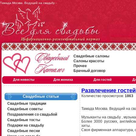
Тамада Москва. Ведущий на свадьбу -
Свадебные салоны
Салоны красоты
Прочее
Брачный договор
Для невесты
Для жениха
Для гостей
Д
Развлечение гостей
Количество просмотров:
1863
Свадебные статьи
Свадебные традиции
Тамада Москва. Ведущий на св
Свадебные советы
Поздравления со свадьбой
Музыканты на свадьбу , музыка
Свадебные тосты
Более 3000 русских, английск
Подарки на свадьбу
хиты.
Своя фирменная аппаратура, с
Свадебные песни