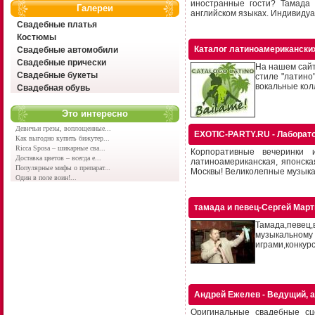
иностранные гости? Тамада
Галереи
английском языках. Индивидуал
Свадебные платья
Костюмы
Каталог латиноамериканских
Свадебные автомобили
Свадебные прически
На нашем сайт
Свадебные букеты
стиле "латино
вокальные колл
Свадебная обувь
Это интересно
Девичьи грезы, воплощенные...
EXOTIC-PARTY.RU - Лаборат
Как выгодно купить бижутер...
Ricca Sposa – шикарные сва...
Корпоративные вечеринки 
Доставка цветов – всегда е...
латиноамериканская, японска
Популярные мифы о препарат...
Москвы! Великолепные музыкан
Один в поле воин!...
тамада и певец-Сергей Мар
Тамада,певец
музыкальном
играми,конкур
Андрей Ежелев - Ведущий, а
Оригинальные свадебные сц