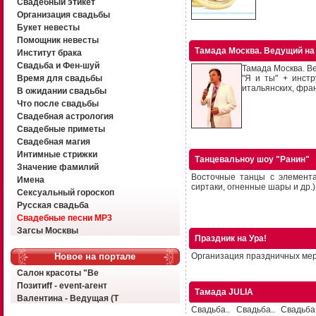
Свадебный этикет
Организация свадьбы
Букет невесты
Помощник невесты
Тамада Москва. Ведущий на
Институт брака
Свадьба и Фен-шуй
Тамада Москва. В
Время для свадьбы
"Я и ты" + инстр
итальянских, фран
В ожидании свадьбы
Что после свадьбы
Свадебная астрология
Свадебные приметы
Свадебная магия
Интимные стрижки
Танцевальноу шоу "Ранин"
Значение фамилий
Восточные танцы с элемента
Имена
сиртаки, огненные шары и др.)
Сексуальный гороскоп
Русская свадьба
Свадебные песни MP3
Загсы Москвы
Праздник на Ура!
Новое на портале
Организация праздничных мер
Салон красоты "Ве
Позитиff - event-агент
Тамада JULIA
Валентина - Ведущая (Т
Свадьба.. Свадьба.. Свадь