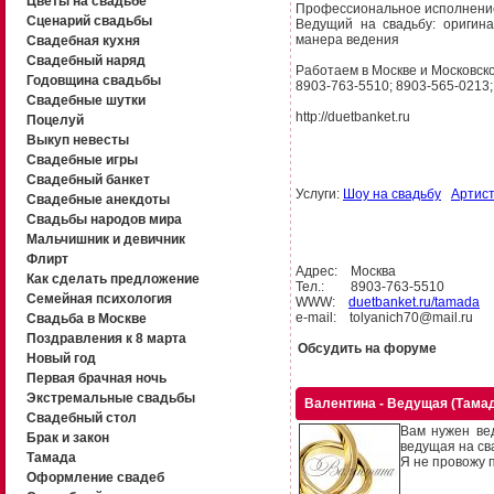
Цветы на свадьбе
Профессиональное исполнение 
Сценарий свадьбы
Ведущий на свадьбу: оригина
манера ведения
Свадебная кухня
Свадебный наряд
Работаем в Москве и Московск
Годовщина свадьбы
8903-763-5510; 8903-565-0213;
Свадебные шутки
http://duetbanket.ru
Поцелуй
Выкуп невесты
Свадебные игры
Свадебный банкет
Услуги:
Шоу на свадьбу
Артист
Свадебные анекдоты
Свадьбы народов мира
Мальчишник и девичник
Флирт
Адрес: Москва
Как сделать предложение
Тел.: 8903-763-5510
Семейная психология
WWW:
duetbanket.ru/tamada
e-mail: tolyanich70@mail.ru
Свадьба в Москве
Поздравления к 8 марта
Обсудить на форуме
Новый год
Первая брачная ночь
Экстремальные свадьбы
Валентина - Ведущая (Тамад
Свадебный стол
Вам нужен ве
Брак и закон
ведущая на св
Тамада
Я не провожу 
Оформление свадеб