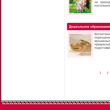
не прихо
постоянног
Дошкольное образование
Воспитан
переоцени
музыкальн
прекрасно
подготовки
1
2