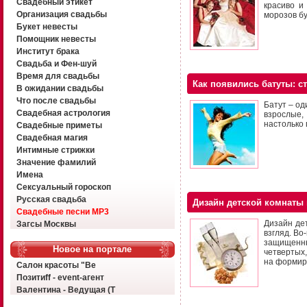
Свадебный этикет
красиво и
Организация свадьбы
морозов бу
Букет невесты
Помощник невесты
Институт брака
Свадьба и Фен-шуй
Время для свадьбы
Как появились батуты: с
В ожидании свадьбы
Что после свадьбы
Батут – од
Свадебная астрология
взрослые,
настолько 
Свадебные приметы
Свадебная магия
Интимные стрижки
Значение фамилий
Имена
Сексуальный гороскоп
Русская свадьба
Дизайн детской комнаты 
Свадебные песни MP3
Дизайн де
Загсы Москвы
взгляд. Во
защищенным
Новое на портале
четвертых,
на формиро
Салон красоты "Ве
Позитиff - event-агент
Валентина - Ведущая (Т