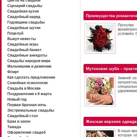
Цветы на свадьбе
Сценарий свадьбы
Свадебная кухня
Преимущества романтиче
Свадебный наряд
Годовщина свадьбы
Прогулк
Свадебные шутки
времяпреп
Поцелуй
условиях. 
Выкуп невесты
Свадебные игры
Свадебный банкет
Свадебные анекдоты
Свадьбы народов мира
Мальчишник и девичник
Мутоновая шуба – практи
Флирт
Как сделать предложение
Зимний сез
неприятна
Семейная психология
специальн
Свадьба в Москве
удерживают
Поздравления к 8 марта
Новый год
Первая брачная ночь
Экстремальные свадьбы
Свадебный стол
Брак и закон
Женская верхняя одежда:
Тамада
В наше вре
Оформление свадеб
которая о