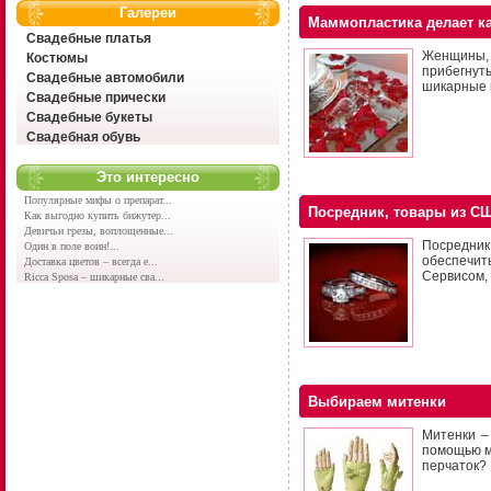
Галереи
Маммопластика делает к
Свадебные платья
Женщины, 
Костюмы
прибегнуть
Свадебные автомобили
шикарные 
Свадебные прически
Свадебные букеты
Свадебная обувь
Это интересно
Популярные мифы о препарат...
Посредник, товары из СШ
Как выгодно купить бижутер...
Девичьи грезы, воплощенные...
Посредник
Один в поле воин!...
обеспечит
Доставка цветов – всегда е...
Сервисом, 
Ricca Sposa – шикарные сва...
Выбираем митенки
Митенки –
помощью м
перчаток?