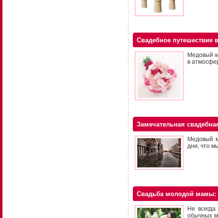
Свадебное путешествие в
Медовый м
в атмосфер
Замечательная свадебна
Медовый м
дни, что м
Свадьба молодой мамы: ч
Не всегда
обычных му