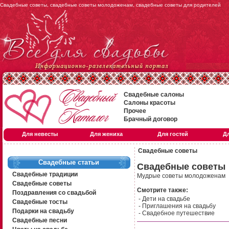
Свадебные советы, свадебные советы молодоженам, свадебные советы для родителей
Свадебные салоны
Салоны красоты
Прочее
Брачный договор
Для невесты
Для жениха
Для гостей
Д
Свадебные советы
Свадебные статьи
Свадебные советы
Свадебные традиции
Мудрые советы молодоженам
Свадебные советы
Смотрите также:
Поздравления со свадьбой
-
Дети на свадьбе
Свадебные тосты
-
Приглашения на свадьбу
Подарки на свадьбу
-
Свадебное путешествие
Свадебные песни