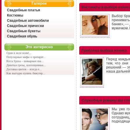
Галереи
Инстинкты в выборе жених
Свадебные платья
Костюмы
Выбор бра
принимать
Свадебные автомобили
банке», — 
Свадебные прически
мужичком.
Свадебные букеты
Свадебная обувь
Это интересно
Проблема выбора жениха
Один в поле воин!...
Популярные мифы о препарат...
Перед каждым
Ricca Sposa – шикарные сва...
тем, что они
Девичьи грезы, воплощенные...
решений — это
Доставка цветов – всегда е...
наша дальней
Как выгодно купить бижутер...
Служебные романы как спо
Мы уже го
Однако муж
сотрудниц
подходящи