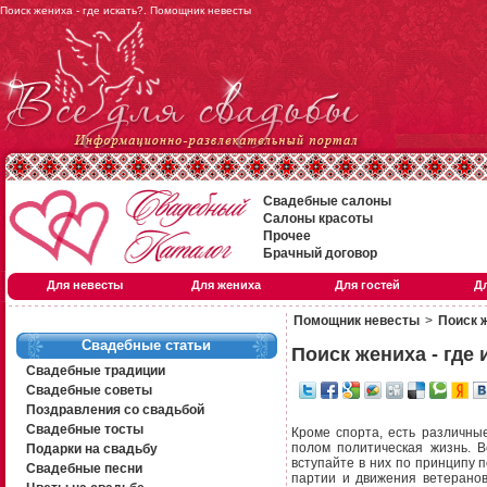
Поиск жениха - где искать?. Помощник невесты
Свадебные салоны
Салоны красоты
Прочее
Брачный договор
Для невесты
Для жениха
Для гостей
Д
Помощник невесты
>
Поиск ж
Свадебные статьи
Поиск жениха - где 
Свадебные традиции
Свадебные советы
Поздравления со свадьбой
Свадебные тосты
Кроме спорта, есть различны
полом политическая жизнь. В
Подарки на свадьбу
вступайте в них по принципу п
Свадебные песни
партии и движения ветерано