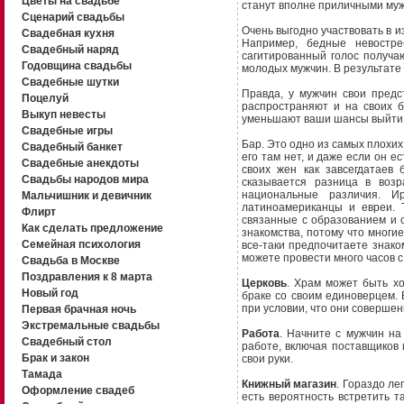
Цветы на свадьбе
станут вполне приличными му
Сценарий свадьбы
Очень выгодно участвовать в и
Свадебная кухня
Например, бедные невостре
Свадебный наряд
сагитированный голос получа
Годовщина свадьбы
молодых мужчин. В результате 
Свадебные шутки
Правда, у мужчин свои предс
Поцелуй
распространяют и на своих 
Выкуп невесты
уменьшают ваши шансы выйти з
Свадебные игры
Бар. Это одно из самых плохих
Свадебный банкет
его там нет, и даже если он е
Свадебные анекдоты
своих жен как завсегдатаев
Свадьбы народов мира
сказывается разница в возр
национальные различия. И
Мальчишник и девичник
латиноамериканцы и евреи. 
Флирт
связанные с образованием и
Как сделать предложение
знакомства, потому что многие
Семейная психология
все-таки предпочитаете знако
можете провести много часов с
Свадьба в Москве
Поздравления к 8 марта
Церковь
. Храм может быть х
Новый год
браке со своим единоверцем. 
при условии, что они совершен
Первая брачная ночь
Экстремальные свадьбы
Работа
. Начните с мужчин на
Свадебный стол
работе, включая поставщиков 
Брак и закон
свои руки.
Тамада
Книжный магазин
. Гораздо ле
Оформление свадеб
есть вероятность встретить т