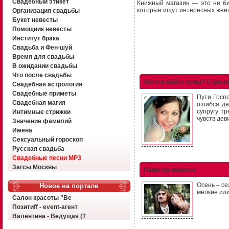
Свадебный этикет
Книжный магазин — это не биб
которые ищут интересных женщи
Организация свадьбы
Букет невесты
Помощник невесты
Институт брака
Свадьба и Фен-шуй
Время для свадьбы
В ожидании свадьбы
Что после свадьбы
Хотите найти мужа? Стреля
Свадебная астрология
Свадебные приметы
Пути Госп
Свадебная магия
ошибся дв
супругу т
Интимные стрижки
чувств дев
Значение фамилий
Имена
Сексуальный гороскоп
Русская свадьба
Свадебные песни MP3
Загсы Москвы
Памятка невесте
Осень – се
Новое на портале
мелкие ил
Салон красоты "Ве
Позитиff - event-агент
Валентина - Ведущая (Т