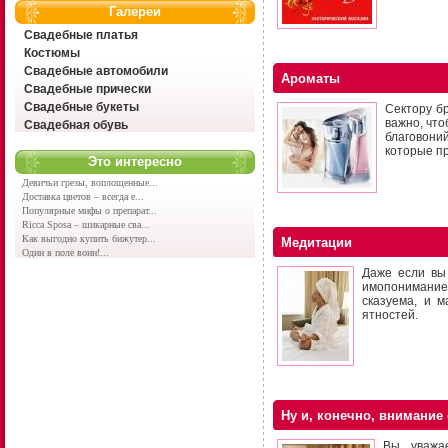
Галереи
Свадебные платья
Костюмы
Свадебные автомобили
Ароматы
Свадебные прически
Свадебные букеты
Сектору б
важно, что
Свадебная обувь
благовони
которые пр
Это интересно
Девичьи грезы, воплощенные...
Доставка цветов – всегда е...
Популярные мифы о препарат...
Ricca Sposa – шикарные сва...
Как выгодно купить бижутер...
Медитации
Один в поле воин!...
Даже если вы 
имопонимание,
сказуема, и м
ятностей.
Ну и, конечно, внимание
Вы, уважа