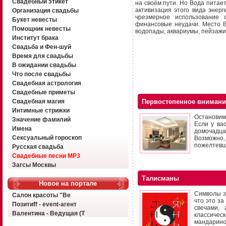
Свадебный этикет
на своём пути. Но Вода питает
активизация этого вида энерг
Организация свадьбы
чрезмерное использование
Букет невесты
финансовые неудачи. Место 
Помощник невесты
водопады, аквариумы, пейзажи
Институт брака
Свадьба и Фен-шуй
Время для свадьбы
В ожидании свадьбы
Что после свадьбы
Свадебная астрология
Свадебные приметы
Свадебная магия
Первостепенное внимани
Интимные стрижки
Остановим
Значение фамилий
Если у ва
Имена
домочадца
Сексуальный гороскоп
Возможно
пожелтев
Русская свадьба
Свадебные песни MP3
Загсы Москвы
Талисманы
Новое на портале
Символы эт
Салон красоты "Ве
что это за
Позитиff - event-агент
свечами, 
Валентина - Ведущая (Т
классичес
мандаринок