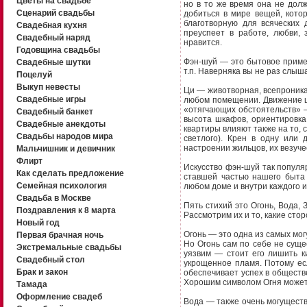
Цветы на свадьбе
но в то же время она не долж
Сценарий свадьбы
добиться в мире вещей, кото
благотворную для всяческих 
Свадебная кухня
преуспеет в работе, любви, 
Свадебный наряд
нравится.
Годовщина свадьбы
Фэн-шуй — это бытовое примен
Свадебные шутки
т.п. Наверняка вы не раз слыш
Поцелуй
Выкуп невесты
Ци — животворная, всепроникаю
Свадебные игры
любом помещении. Движение ц
«отягчающих обстоятельств» — 
Свадебный банкет
высота шкафов, ориентировка
Свадебные анекдоты
квартиры влияют также на то, с
Свадьбы народов мира
светлого). Крен в одну или 
настроении жильцов, их везуче
Мальчишник и девичник
Флирт
Искусство фэн-шуй так популяр
Как сделать предложение
ставшей частью нашего быта 
Семейная психология
любом доме и внутри каждого и
Свадьба в Москве
Пять стихий это Огонь, Вода,
Поздравления к 8 марта
Рассмотрим их и то, какие сто
Новый год
Огонь — это одна из самых мог
Первая брачная ночь
Но Огонь сам по себе не суще
Экстремальные свадьбы
уязвим — стоит его лишить к
Свадебный стол
укрощенное пламя. Потому ес
Брак и закон
обеспечивает успех в обществе
Хорошим символом Огня может 
Тамада
Оформление свадеб
Вода — также очень могуществе