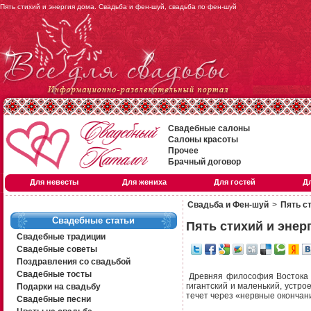
Пять стихий и энергия дома. Свадьба и фен-шуй, свадьба по фен-шуй
Свадебные салоны
Салоны красоты
Прочее
Брачный договор
Для невесты
Для жениха
Для гостей
Д
Свадьба и Фен-шуй
>
Пять с
Свадебные статьи
Пять стихий и энер
Свадебные традиции
Свадебные советы
Поздравления со свадьбой
Свадебные тосты
Древняя философия Востока с
гигантский и маленький, устр
Подарки на свадьбу
течет через «нервные окончан
Свадебные песни